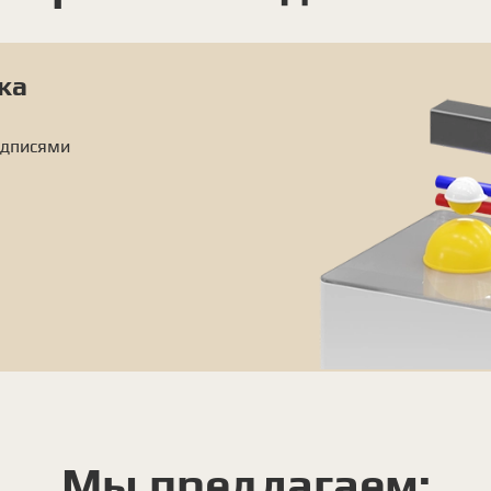
ка
одписями
Мы предлагаем: