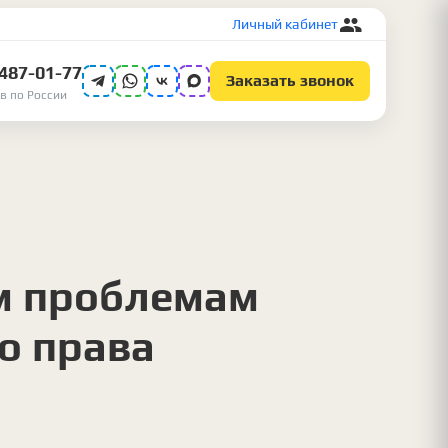
Личный кабинет
 487-01-77
Заказать звонок
в по России
м проблемам
о права