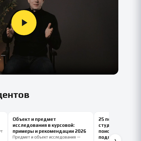
дентов
Объект и предмет
25 полезных сайт
исследования в курсовой:
студентов: серви
примеры и рекомендации 2026
поиска литератур
ут
подготовки учеб
Предмет и объект исследования —