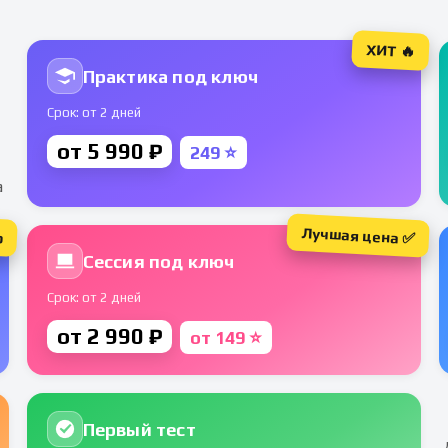
ХИТ 🔥
Практика под ключ
Срок: от 2 дней
от 5 990 ₽
249 ⭐
а
Лучшая цена ✅
р
Сессия под ключ
Срок: от 2 дней
от 2 990 ₽
от 149 ⭐
Первый тест