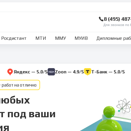
8 (495) 48
Для звонков по 
Росдистант
МТИ
ММУ
МУИВ
Дипломные ра
Яндекс — 5.0/5
Zoon — 4.9/5
Т-Банк — 5.0/5
 работ на отлично
любых
т под ваши
ия