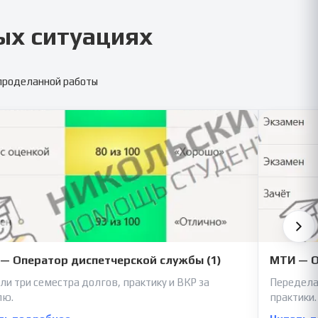
ых ситуациях
 проделанной работы
— Оператор диспетчерской службы (1)
МТИ — О
ли три семестра долгов, практику и ВКР за
Передела
лю.
практики.