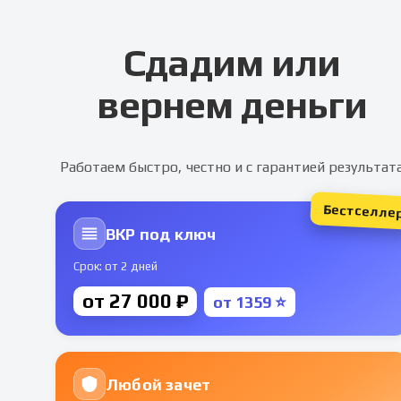
Сдадим или
вернем деньги
Работаем быстро, честно и с гарантией результат
Бестселле
ВКР под ключ
Срок: от 2 дней
от 27 000 ₽
от 1359 ⭐
Любой зачет