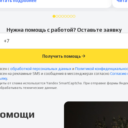
итать подробнее
Чита
Нужна помощь с работой? Оставьте заявку
Получить помощь
асен с
обработкой персональных данных
и
Политикой конфиденциально
асен на рекламные SMS и сообщения в мессенджерах согласно
Согласию 
ылку
.
иты от спама используется Yandex SmartCaptcha. При отправке формы Янде
брабатывать технические данные.
 помощи