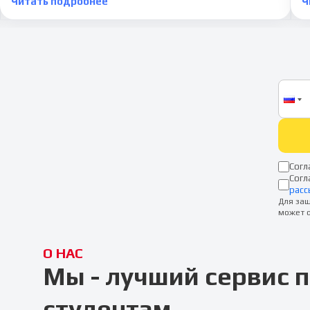
Читать подробнее
Ч
Согл
Согл
расс
Для защ
может о
О НАС
Мы - лучший сервис
студентам