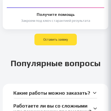
Получите помощь
Закроем под ключ с гарантией результата
Оставить заявку
Популярные вопросы
Какие работы можно заказать?
Можно заказать любые студенческие работы:
Работаете ли вы со сложными
курсовые, отчёты, практики, контрольные,