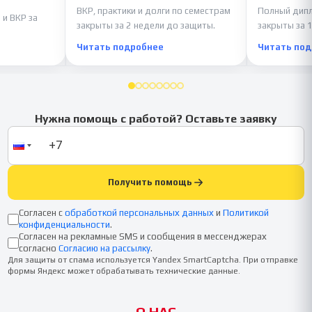
ВКР, практики и долги по семестрам
Полный дипл
 и ВКР за
закрыты за 2 недели до защиты.
закрыты за 1
Читать подробнее
Читать по
Нужна помощь с работой? Оставьте заявку
Получить помощь
Согласен с
обработкой персональных данных
и
Политикой
конфиденциальности
.
Согласен на рекламные SMS и сообщения в мессенджерах
согласно
Согласию на рассылку
.
Для защиты от спама используется Yandex SmartCaptcha. При отправке
формы Яндекс может обрабатывать технические данные.
О НАС