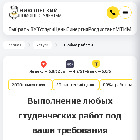
НИКОЛЬСКИЙ
ПОМОЩЬ СТУДЕНТАМ
Выбрать ВУЗ
Услуги
Цены
Синергия
Росдистант
МТИ
ММУ
Главная
Услуги
Любые работы
Яндекс — 5.0/5
Zoon — 4.9/5
Т-Банк — 5.0/5
2000+ выпускников
20 тыс. сессий сдано
80%+ работ на от
Выполнение любых
студенческих работ под
ваши требования