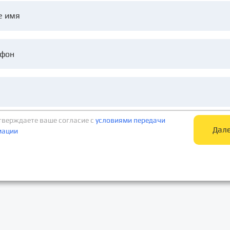
е имя
тверждаете ваше согласие c
условиями передачи
Дал
мации