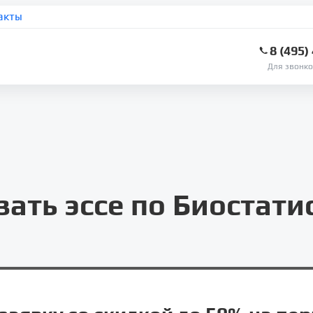
акты
8 (495)
Для звонко
зать эссе по Биостати