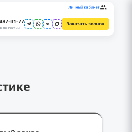
Личный кабинет
 487-01-77
Заказать звонок
в по России
стике