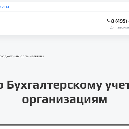
акты
8 (495)
Для звонко
 в бюджетным организациям
по Бухгалтерскому уч
организациям