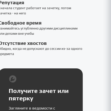
Репутация
Сначала студент работает на зачетку, потом
зачетка - на него
Свободное время
Занимайтесь углубленно другими дисциплинами
или делами вне учебы
Отсутствие хвостов
Обидно, когда не допускают до сессии из-за одного
предмета
Получите зачет или
пятерку
Загляните в ведомости с