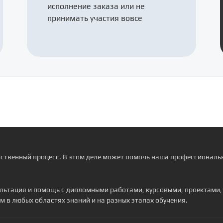
исполнение заказа или не
принимать участия вовсе
тственный процесс. В этом деле может помочь наша профессиональн
сультация и помощь с дипломными работами, курсовыми, проектами
м в любых областях знаний и на разных этапах обучения.