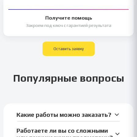
Получите помощь
Закроем под ключ с гарантией результата
Оставить заявку
Популярные вопросы
Какие работы можно заказать?
Можно заказать любые студенческие работы:
Работаете ли вы со сложными
курсовые, отчёты, практики, контрольные,