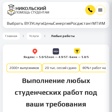
НИКОЛЬСКИЙ
ПОМОЩЬ СТУДЕНТАМ
Выбрать ВУЗ
Услуги
Цены
Синергия
Росдистант
МТИ
ММУ
Главная
Услуги
Любые работы
Яндекс — 5.0/5
Zoon — 4.9/5
Т-Банк — 5.0/5
2000+ выпускников
20 тыс. сессий сдано
80%+ работ на от
Выполнение любых
студенческих работ под
ваши требования