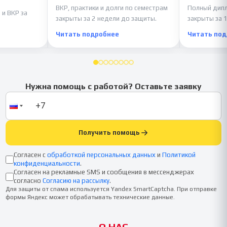
ВКР, практики и долги по семестрам
Полный дипл
 и ВКР за
закрыты за 2 недели до защиты.
закрыты за 1
Читать подробнее
Читать по
Нужна помощь с работой? Оставьте заявку
Получить помощь
Согласен с
обработкой персональных данных
и
Политикой
конфиденциальности
.
Согласен на рекламные SMS и сообщения в мессенджерах
согласно
Согласию на рассылку
.
Для защиты от спама используется Yandex SmartCaptcha. При отправке
формы Яндекс может обрабатывать технические данные.
О НАС