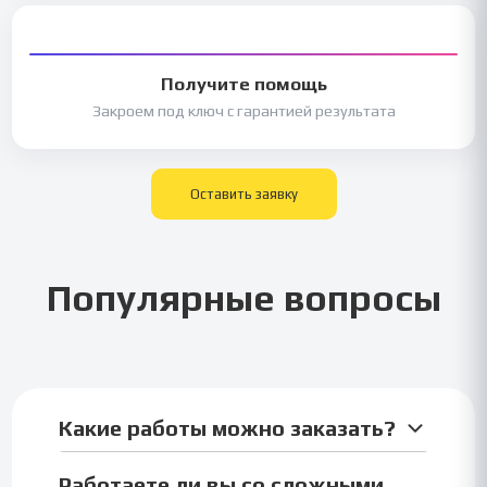
Получите помощь
Закроем под ключ с гарантией результата
Оставить заявку
Популярные вопросы
Какие работы можно заказать?
Можно заказать любые студенческие работы:
Работаете ли вы со сложными