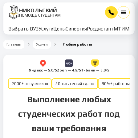
НИКОЛЬСКИЙ
ПОМОЩЬ СТУДЕНТАМ
Выбрать ВУЗ
Услуги
Цены
Синергия
Росдистант
МТИ
ММУ
Главная
Услуги
Любые работы
Яндекс — 5.0/5
Zoon — 4.9/5
Т-Банк — 5.0/5
2000+ выпускников
20 тыс. сессий сдано
80%+ работ на от
Выполнение любых
студенческих работ под
ваши требования