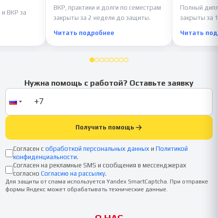
ВКР, практики и долги по семестрам
Полный дипл
 и ВКР за
закрыты за 2 недели до защиты.
закрыты за 1
Читать подробнее
Читать по
Нужна помощь с работой? Оставьте заявку
Получить помощь
Согласен с
обработкой персональных данных
и
Политикой
конфиденциальности
.
Согласен на рекламные SMS и сообщения в мессенджерах
согласно
Согласию на рассылку
.
Для защиты от спама используется Yandex SmartCaptcha. При отправке
формы Яндекс может обрабатывать технические данные.
О НАС