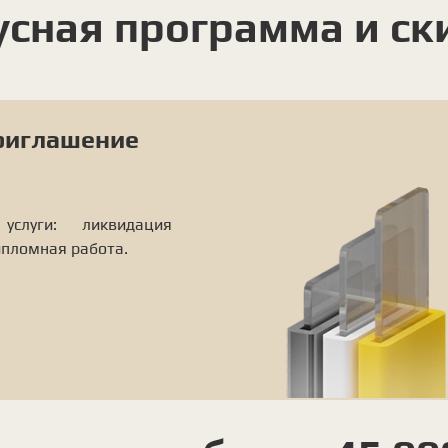
усная программа и ск
приглашение
слуги: ликвидация
ипломная работа.