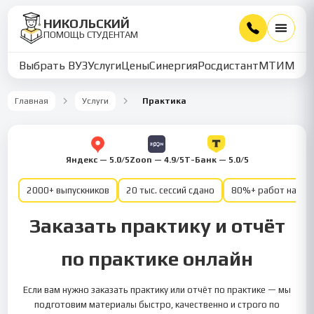
НИКОЛЬСКИЙ
ПОМОЩЬ СТУДЕНТАМ
Выбрать ВУЗ
Услуги
Цены
Синергия
Росдистант
МТИ
ММУ
Главная
Услуги
Практика
Яндекс — 5.0/5
Zoon — 4.9/5
Т-Банк — 5.0/5
2000+ выпускников
20 тыс. сессий сдано
80%+ работ на от
Заказать практику и отчёт
по практике онлайн
Если вам нужно заказать практику или отчёт по практике — мы
подготовим материалы быстро, качественно и строго по