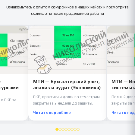
Ознакомьтесь с опытом сокурсников в наших кейсах и посмотрите
скриншоты после проделанной работы
е
МТИ — Бухгалтерский учет,
МТИ — И
сурсами
анализ и аудит (Экономика)
системы 
ВКР, практики и долги по семестрам
Полный дипл
 и ВКР за
закрыты за 2 недели до защиты.
закрыты за 1
Читать подробнее
Читать по