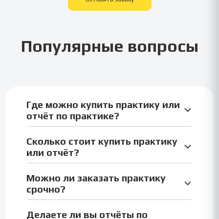
Популярные вопросы
Где можно купить практику или
отчёт по практике?
У нас можно купить отчёт по учебной,
Сколько стоит купить практику
производственной, ознакомительной,
или отчёт?
технологической и преддипломной практике —
полностью онлайн.
Цена зависит от типа практики и объёма отчёта.
Можно ли заказать практику
Средняя стоимость — от 990 до 1990 ₽. Точную
срочно?
цену мы называем заранее.
Да, мы выполняем практику и отчёт срочно — от
Делаете ли вы отчёты по