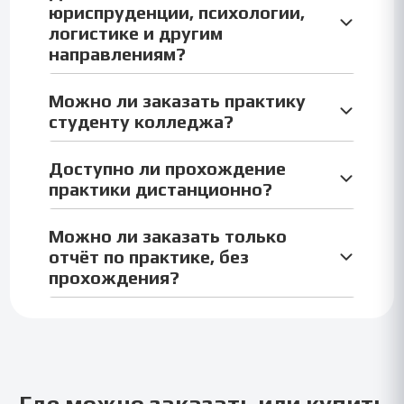
6 часов, включая заполнение дневника и
юриспруденции, психологии,
оформление.
логистике и другим
направлениям?
Да, доступно более 100 направлений: право,
Можно ли заказать практику
психология, экономика, IT, медицина, туризм,
студенту колледжа?
логистика и др.
Да, мы выполняем отчёты для колледжей,
Доступно ли прохождение
техникумов, СПО, а также для ВУЗов и
практики дистанционно?
дистанционного обучения.
Да, можно пройти учебную или ознакомительную
Можно ли заказать только
практику дистанционно — мы подготовим все
отчёт по практике, без
документы.
прохождения?
Да, можно заказать только отчёт, дневник,
презентацию или любую часть практики.