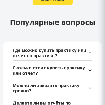
Популярные вопросы
Где можно купить практику или
отчёт по практике?
У нас можно купить отчёт по учебной,
Сколько стоит купить практику
производственной, ознакомительной,
или отчёт?
технологической и преддипломной практике —
полностью онлайн.
Цена зависит от типа практики и объёма отчёта.
Можно ли заказать практику
Средняя стоимость — от 990 до 1990 ₽. Точную
срочно?
цену мы называем заранее.
Да, мы выполняем практику и отчёт срочно — от
Делаете ли вы отчёты по