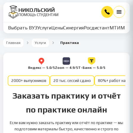
НИКОЛЬСКИЙ
ПОМОЩЬ СТУДЕНТАМ
Выбрать ВУЗ
Услуги
Цены
Синергия
Росдистант
МТИ
ММУ
Главная
Услуги
Практика
Яндекс — 5.0/5
Zoon — 4.9/5
Т-Банк — 5.0/5
2000+ выпускников
20 тыс. сессий сдано
80%+ работ на от
Заказать практику и отчёт
по практике онлайн
Если вам нужно заказать практику или отчёт по практике — мы
подготовим материалы быстро, качественно и строго по