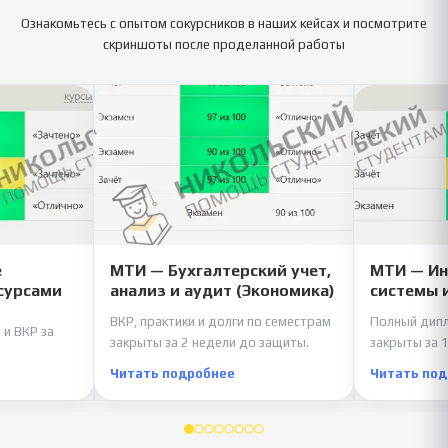
Ознакомьтесь с опытом сокурсников в наших кейсах и посмотрите
скриншоты после проделанной работы
е
МТИ — Бухгалтерский учет,
МТИ — И
сурсами
анализ и аудит (Экономика)
системы 
ВКР, практики и долги по семестрам
Полный дипл
 и ВКР за
закрыты за 2 недели до защиты.
закрыты за 1
Читать подробнее
Читать по