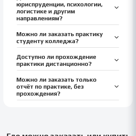
6 часов, включая заполнение дневника и
юриспруденции, психологии,
оформление.
логистике и другим
направлениям?
Да, доступно более 100 направлений: право,
Можно ли заказать практику
психология, экономика, IT, медицина, туризм,
студенту колледжа?
логистика и др.
Да, мы выполняем отчёты для колледжей,
Доступно ли прохождение
техникумов, СПО, а также для ВУЗов и
практики дистанционно?
дистанционного обучения.
Да, можно пройти учебную или ознакомительную
Можно ли заказать только
практику дистанционно — мы подготовим все
отчёт по практике, без
документы.
прохождения?
Да, можно заказать только отчёт, дневник,
презентацию или любую часть практики.