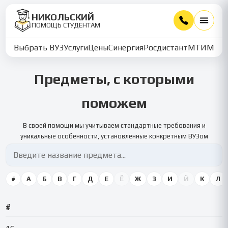
НИКОЛЬСКИЙ
ПОМОЩЬ СТУДЕНТАМ
Выбрать ВУЗ
Услуги
Цены
Синергия
Росдистант
МТИ
ММУ
Предметы, с которыми
поможем
В своей помощи мы учитываем стандартные требования и
уникальные особенности, установленные конкретным ВУЗом
#
А
Б
В
Г
Д
Е
Ё
Ж
З
И
Й
К
Л
#