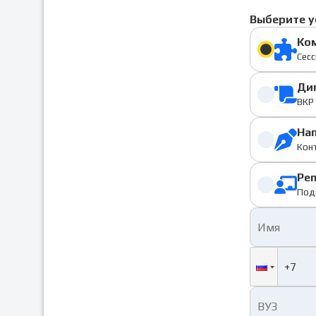
Выберите у
Ко
Сесс
Ди
ВКР 
На
Конт
Ре
Под