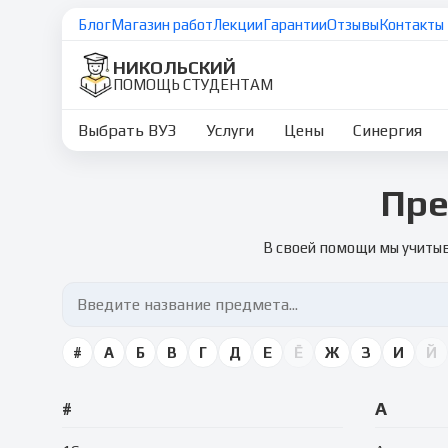
Блог
Магазин работ
Лекции
Гарантии
Отзывы
Контакты
НИКОЛЬСКИЙ
ПОМОЩЬ СТУДЕНТАМ
Выбрать ВУЗ
Услуги
Цены
Синергия
Пре
В своей помощи мы учитыв
#
А
Б
В
Г
Д
Е
Ё
Ж
З
И
Й
#
А