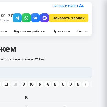
Личный кабинет
7-01-77
Заказать звонок
России
боты
Курсовые работы
Практика
Сессия
ожем
овленные конкретным ВУЗом
Ш
Щ
Э
Ю
Я
A
B
C
D
E
F
G
H
В