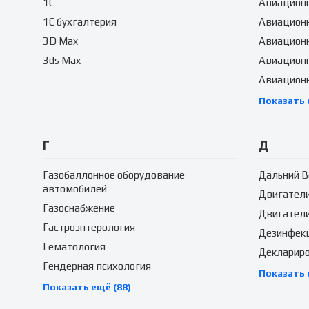
1C
Авиационн
1C бухгалтерия
Авиацион
3D Max
Авиацион
3ds Max
Авиационн
Авиацион
Показать 
Г
Д
Газобаллонное оборудование
Дальний В
автомобилей
Двигател
Газоснабжение
Двигатели
Гастроэнтерология
Дезинфек
Гематология
Декларир
Гендерная психология
Показать 
Показать ещё (88)