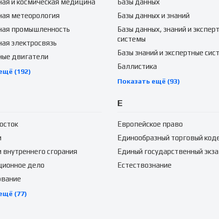
ая и космическая медицина
Базы данных
ная метеорология
Базы данных и знаний
ная промышленность
Базы данных, знаний и экспер
системы
ая электросвязь
Базы знаний и экспертные сис
ные двигатели
Баллистика
ещё (192)
Показать ещё (93)
Е
осток
Европейское право
и
Единообразный торговый код
 внутреннего сгорания
Единый государственный экз
ционное дело
Естествознание
ование
ещё (77)