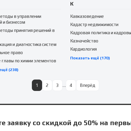
К
етоды в управлении
Кавказоведение
й и бизнесом
Кадастр недвижимости
етоды принятия решений в
Кадровая политика и кадровы
Казначейство
ация и диагностика систем
Кардиология
ьное право
Показать ещё (170)
 главы по химии элементов
ещё (238)
1
2
3
…
4
Вперёд
е заявку со скидкой до 50% на перв