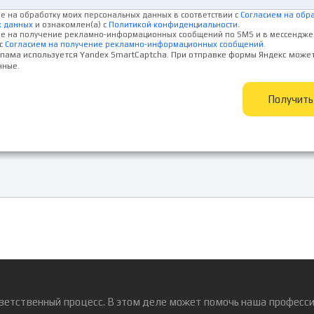
ие на обработку моих персональных данных в соответствии с
Согласием на обр
х данных
и ознакомлен(а) с
Политикой конфиденциальности
.
ие на получение рекламно-информационных сообщений по SMS и в мессендже
с
Согласием на получение рекламно-информационных сообщений
.
спама используется Yandex SmartCaptcha. При отправке формы Яндекс може
нные.
Получит
ветственный процесс. В этом деле может помочь наша професси