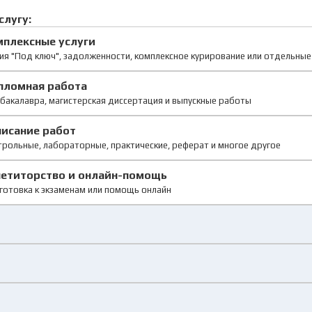
слугу:
мплексные услуги
ия "Под ключ", задолженности, комплексное курирование или отдельны
пломная работа
бакалавра, магистерская диссертация и выпускные работы
писание работ
рольные, лабораторные, практические, реферат и многое другое
петиторство и онлайн-помощь
готовка к экзаменам или помощь онлайн