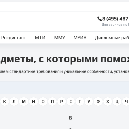
8 (495) 48
Для звонков по 
Росдистант
МТИ
ММУ
МУИВ
Дипломные ра
дметы, с которыми пом
аем стандартные требования и уникальные особенности, устан
К
Л
М
Н
О
П
Р
С
Т
У
Ф
Х
Ц
Ч
Б