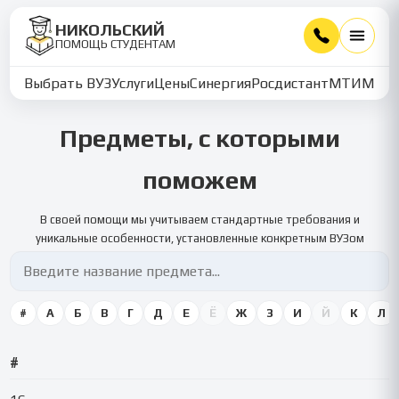
НИКОЛЬСКИЙ
ПОМОЩЬ СТУДЕНТАМ
Выбрать ВУЗ
Услуги
Цены
Синергия
Росдистант
МТИ
ММУ
Предметы, с которыми
поможем
В своей помощи мы учитываем стандартные требования и
уникальные особенности, установленные конкретным ВУЗом
#
А
Б
В
Г
Д
Е
Ё
Ж
З
И
Й
К
Л
#