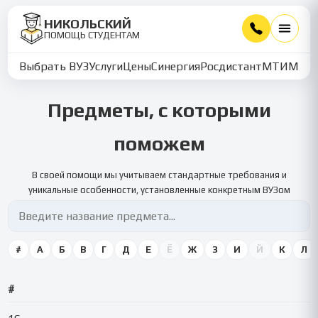
НИКОЛЬСКИЙ
ПОМОЩЬ СТУДЕНТАМ
Выбрать ВУЗ
Услуги
Цены
Синергия
Росдистант
МТИ
ММУ
Предметы, с которыми
поможем
В своей помощи мы учитываем стандартные требования и
уникальные особенности, установленные конкретным ВУЗом
#
А
Б
В
Г
Д
Е
Ё
Ж
З
И
Й
К
Л
#