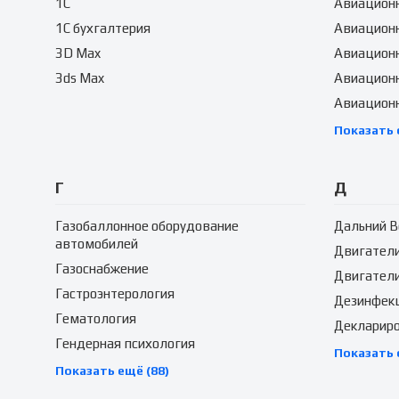
1C
Авиационн
1C бухгалтерия
Авиацион
3D Max
Авиацион
3ds Max
Авиационн
Авиацион
Показать 
Г
Д
Газобаллонное оборудование
Дальний В
автомобилей
Двигател
Газоснабжение
Двигатели
Гастроэнтерология
Дезинфек
Гематология
Декларир
Гендерная психология
Показать 
Показать ещё (88)