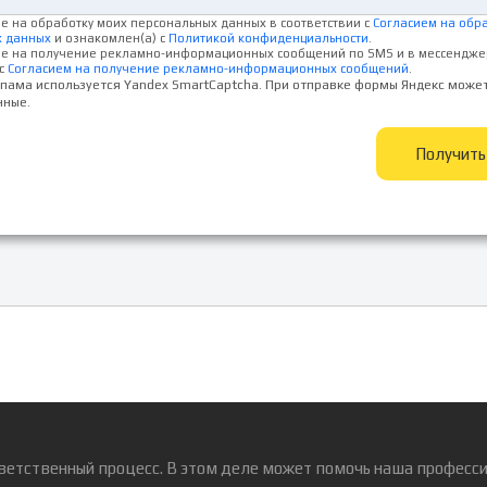
ие на обработку моих персональных данных в соответствии с
Согласием на обр
х данных
и ознакомлен(а) с
Политикой конфиденциальности
.
ие на получение рекламно-информационных сообщений по SMS и в мессендже
с
Согласием на получение рекламно-информационных сообщений
.
спама используется Yandex SmartCaptcha. При отправке формы Яндекс може
нные.
Получит
ветственный процесс. В этом деле может помочь наша професси