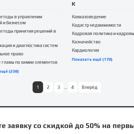
К
етоды в управлении
Кавказоведение
й и бизнесом
Кадастр недвижимости
етоды принятия решений в
Кадровая политика и кадровы
Казначейство
ация и диагностика систем
Кардиология
ьное право
Показать ещё (170)
 главы по химии элементов
ещё (238)
1
2
3
…
4
Вперёд
е заявку со скидкой до 50% на перв