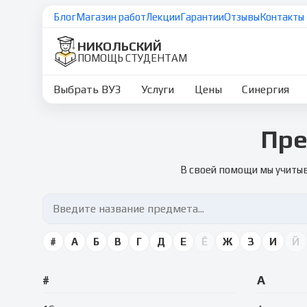
Блог
Магазин работ
Лекции
Гарантии
Отзывы
Контакты
НИКОЛЬСКИЙ
ПОМОЩЬ СТУДЕНТАМ
Выбрать ВУЗ
Услуги
Цены
Синергия
Пре
В своей помощи мы учитыв
#
А
Б
В
Г
Д
Е
Ё
Ж
З
И
Й
#
А