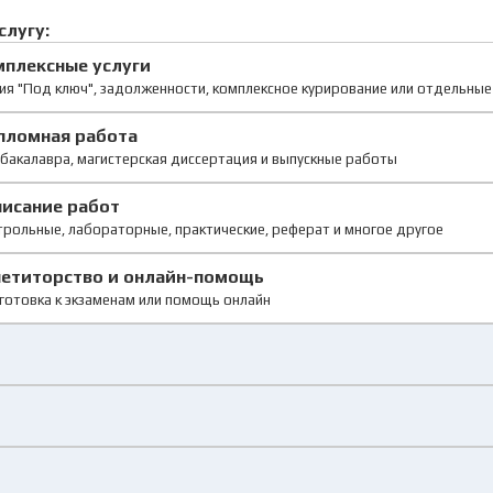
слугу:
мплексные услуги
ия "Под ключ", задолженности, комплексное курирование или отдельны
пломная работа
бакалавра, магистерская диссертация и выпускные работы
писание работ
рольные, лабораторные, практические, реферат и многое другое
петиторство и онлайн-помощь
готовка к экзаменам или помощь онлайн