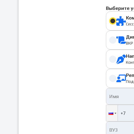
Выберите у
Ко
Сесс
Ди
ВКР 
На
Конт
Ре
Под