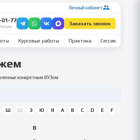
Личный кабинет
7-01-77
Заказать звонок
России
боты
Курсовые работы
Практика
Сессия
ожем
овленные конкретным ВУЗом
Ш
Щ
Э
Ю
Я
A
B
C
D
E
F
G
H
В