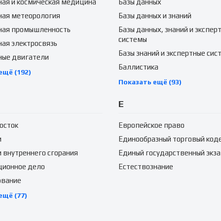
ая и космическая медицина
Базы данных
ная метеорология
Базы данных и знаний
ная промышленность
Базы данных, знаний и экспер
системы
ая электросвязь
Базы знаний и экспертные сис
ные двигатели
Баллистика
ещё (192)
Показать ещё (93)
Е
осток
Европейское право
и
Единообразный торговый код
 внутреннего сгорания
Единый государственный экз
ционное дело
Естествознание
ование
ещё (77)