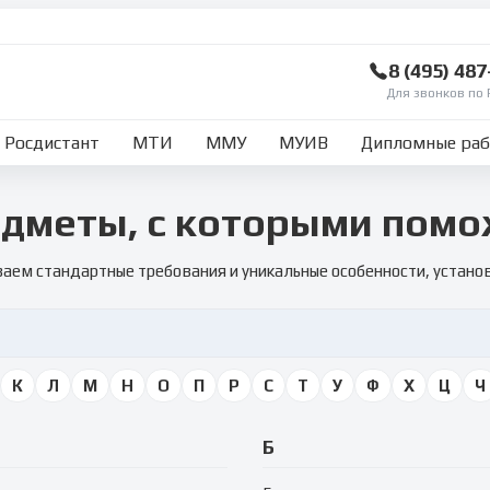
8 (495) 48
Для звонков по 
Росдистант
МТИ
ММУ
МУИВ
Дипломные ра
дметы, с которыми пом
аем стандартные требования и уникальные особенности, устан
К
Л
М
Н
О
П
Р
С
Т
У
Ф
Х
Ц
Ч
Б