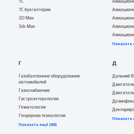
1C
Авиационн
1C бухгалтерия
Авиацион
3D Max
Авиацион
3ds Max
Авиационн
Авиацион
Показать 
Г
Д
Газобаллонное оборудование
Дальний В
автомобилей
Двигател
Газоснабжение
Двигатели
Гастроэнтерология
Дезинфек
Гематология
Декларир
Гендерная психология
Показать 
Показать ещё (88)