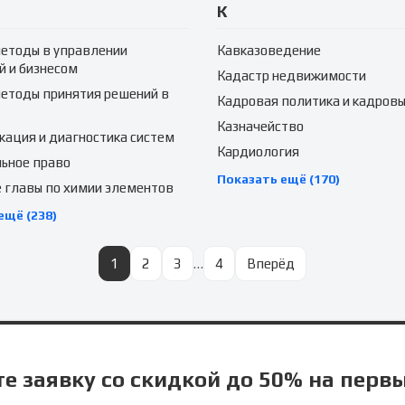
К
етоды в управлении
Кавказоведение
й и бизнесом
Кадастр недвижимости
етоды принятия решений в
Кадровая политика и кадровы
Казначейство
ация и диагностика систем
Кардиология
ьное право
Показать ещё (170)
 главы по химии элементов
ещё (238)
1
2
3
…
4
Вперёд
е заявку со скидкой до 50% на перв