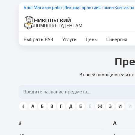
Блог
Магазин работ
Лекции
Гарантии
Отзывы
Контакты
НИКОЛЬСКИЙ
ПОМОЩЬ СТУДЕНТАМ
Выбрать ВУЗ
Услуги
Цены
Синергия
Пре
В своей помощи мы учитыв
#
А
Б
В
Г
Д
Е
Ё
Ж
З
И
Й
#
А