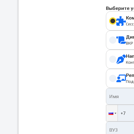
Выберите у
Ко
Сесс
Ди
ВКР 
На
Конт
Ре
Под