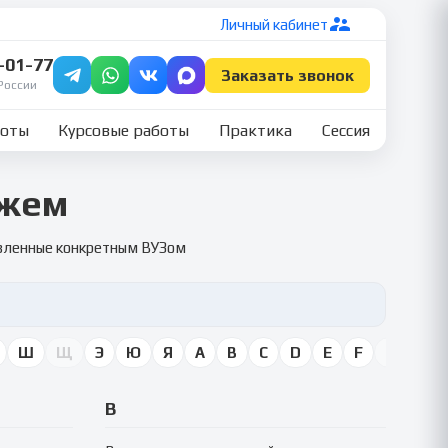
Личный кабинет
7-01-77
Заказать звонок
России
боты
Курсовые работы
Практика
Сессия
ожем
овленные конкретным ВУЗом
Ш
Щ
Э
Ю
Я
A
B
C
D
E
F
G
H
В