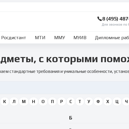
8 (495) 48
Для звонков по 
Росдистант
МТИ
ММУ
МУИВ
Дипломные ра
дметы, с которыми пом
аем стандартные требования и уникальные особенности, устан
К
Л
М
Н
О
П
Р
С
Т
У
Ф
Х
Ц
Ч
Б