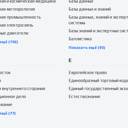
ая и космическая медицина
Базы данных
ная метеорология
Базы данных и знаний
ная промышленность
Базы данных, знаний и экспер
системы
ая электросвязь
Базы знаний и экспертные сис
ные двигатели
Баллистика
ещё (192)
Показать ещё (93)
Е
осток
Европейское право
и
Единообразный торговый код
 внутреннего сгорания
Единый государственный экз
ционное дело
Естествознание
ование
ещё (77)