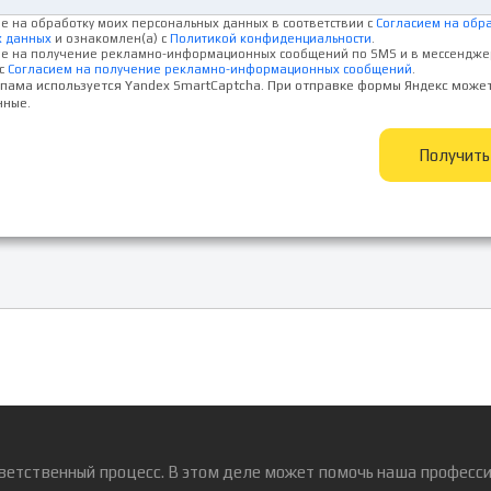
ие на обработку моих персональных данных в соответствии с
Согласием на обр
х данных
и ознакомлен(а) с
Политикой конфиденциальности
.
ие на получение рекламно-информационных сообщений по SMS и в мессендже
с
Согласием на получение рекламно-информационных сообщений
.
спама используется Yandex SmartCaptcha. При отправке формы Яндекс може
нные.
Получит
ветственный процесс. В этом деле может помочь наша професси