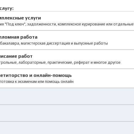
слугу:
мплексные услуги
ия "Под ключ", задолженности, комплексное курирование или отдельны
пломная работа
бакалавра, магистерская диссертация и выпускные работы
писание работ
рольные, лабораторные, практические, реферат и многое другое
петиторство и онлайн-помощь
готовка к экзаменам или помощь онлайн