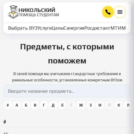
НИКОЛЬСКИЙ
ПОМОЩЬ СТУДЕНТАМ
Выбрать ВУЗ
Услуги
Цены
Синергия
Росдистант
МТИ
ММУ
Предметы, с которыми
поможем
В своей помощи мы учитываем стандартные требования и
уникальные особенности, установленные конкретным ВУЗом
#
А
Б
В
Г
Д
Е
Ё
Ж
З
И
Й
К
Л
#