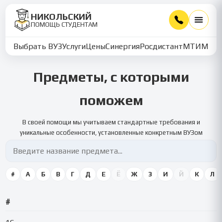
НИКОЛЬСКИЙ
ПОМОЩЬ СТУДЕНТАМ
Выбрать ВУЗ
Услуги
Цены
Синергия
Росдистант
МТИ
ММУ
Предметы, с которыми
поможем
В своей помощи мы учитываем стандартные требования и
уникальные особенности, установленные конкретным ВУЗом
#
А
Б
В
Г
Д
Е
Ё
Ж
З
И
Й
К
Л
#