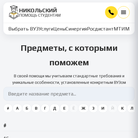
НИКОЛЬСКИЙ
ПОМОЩЬ СТУДЕНТАМ
Выбрать ВУЗ
Услуги
Цены
Синергия
Росдистант
МТИ
ММУ
Предметы, с которыми
поможем
В своей помощи мы учитываем стандартные требования и
уникальные особенности, установленные конкретным ВУЗом
#
А
Б
В
Г
Д
Е
Ё
Ж
З
И
Й
К
Л
#