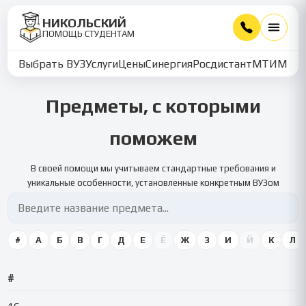
НИКОЛЬСКИЙ
ПОМОЩЬ СТУДЕНТАМ
Выбрать ВУЗ
Услуги
Цены
Синергия
Росдистант
МТИ
ММУ
Предметы, с которыми
поможем
В своей помощи мы учитываем стандартные требования и
уникальные особенности, установленные конкретным ВУЗом
#
А
Б
В
Г
Д
Е
Ё
Ж
З
И
Й
К
Л
#