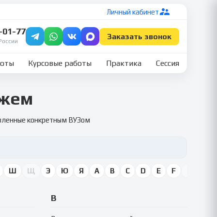
Личный кабинет
7-01-77
Заказать звонок
России
боты
Курсовые работы
Практика
Сессия
ожем
овленные конкретным ВУЗом
Ш
Щ
Э
Ю
Я
A
B
C
D
E
F
G
H
В