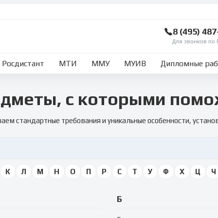
8 (495) 48
Для звонков по 
Росдистант
МТИ
ММУ
МУИВ
Дипломные ра
дметы, с которыми пом
аем стандартные требования и уникальные особенности, устан
К
Л
М
Н
О
П
Р
С
Т
У
Ф
Х
Ц
Ч
Б