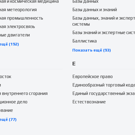
ая и космическая медицина
Базы данных
ная метеорология
Базы данных и знаний
ная промышленность
Базы данных, знаний и экспер
системы
ая электросвязь
Базы знаний и экспертные сис
ные двигатели
Баллистика
ещё (192)
Показать ещё (93)
Е
осток
Европейское право
и
Единообразный торговый код
 внутреннего сгорания
Единый государственный экз
ционное дело
Естествознание
ование
ещё (77)