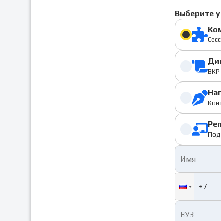
Выберите у
Ко
Сесс
Ди
ВКР 
На
Конт
Ре
Под