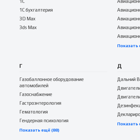
1C
Авиационн
1C бухгалтерия
Авиацион
3D Max
Авиацион
3ds Max
Авиационн
Авиацион
Показать 
Г
Д
Газобаллонное оборудование
Дальний В
автомобилей
Двигател
Газоснабжение
Двигатели
Гастроэнтерология
Дезинфек
Гематология
Декларир
Гендерная психология
Показать 
Показать ещё (88)