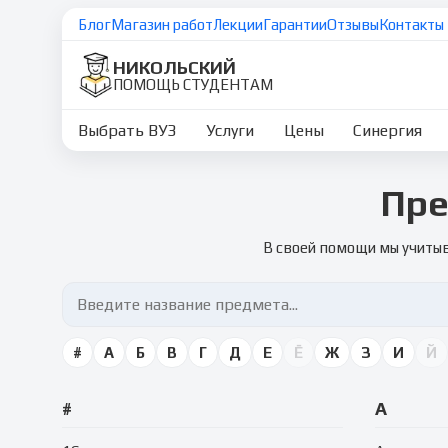
Блог
Магазин работ
Лекции
Гарантии
Отзывы
Контакты
НИКОЛЬСКИЙ
ПОМОЩЬ СТУДЕНТАМ
Выбрать ВУЗ
Услуги
Цены
Синергия
Пре
В своей помощи мы учитыв
#
А
Б
В
Г
Д
Е
Ё
Ж
З
И
Й
#
А