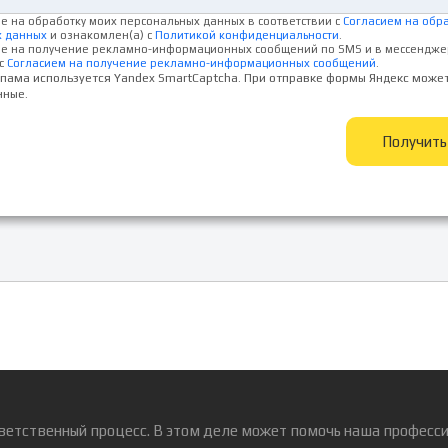
ие на обработку моих персональных данных в соответствии с
Согласием на обр
х данных
и ознакомлен(а) с
Политикой конфиденциальности
.
ие на получение рекламно-информационных сообщений по SMS и в мессендже
с
Согласием на получение рекламно-информационных сообщений
.
спама используется Yandex SmartCaptcha. При отправке формы Яндекс може
нные.
Получит
ветственный процесс. В этом деле может помочь наша професси