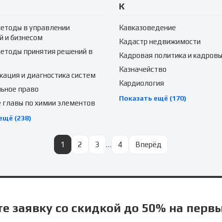
К
етоды в управлении
Кавказоведение
й и бизнесом
Кадастр недвижимости
етоды принятия решений в
Кадровая политика и кадровы
Казначейство
ация и диагностика систем
Кардиология
ьное право
Показать ещё (170)
 главы по химии элементов
ещё (238)
1
2
3
…
4
Вперёд
е заявку со скидкой до 50% на перв