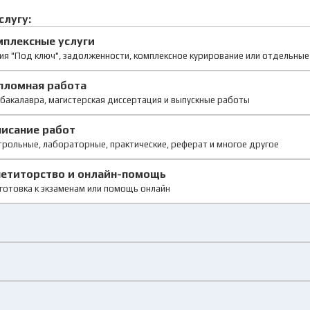
слугу:
мплексные услуги
ия "Под ключ", задолженности, комплексное курирование или отдельны
пломная работа
бакалавра, магистерская диссертация и выпускные работы
писание работ
рольные, лабораторные, практические, реферат и многое другое
петиторство и онлайн-помощь
готовка к экзаменам или помощь онлайн