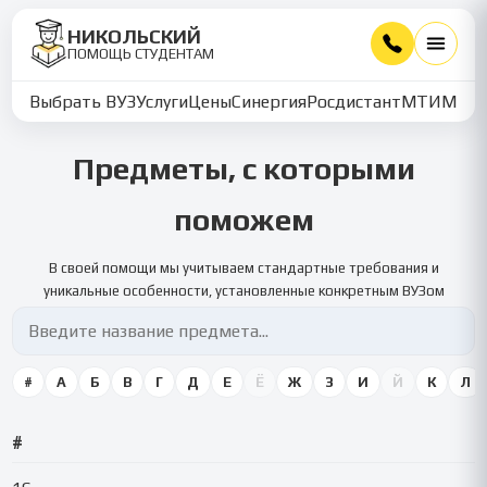
НИКОЛЬСКИЙ
ПОМОЩЬ СТУДЕНТАМ
Выбрать ВУЗ
Услуги
Цены
Синергия
Росдистант
МТИ
ММУ
Предметы, с которыми
поможем
В своей помощи мы учитываем стандартные требования и
уникальные особенности, установленные конкретным ВУЗом
#
А
Б
В
Г
Д
Е
Ё
Ж
З
И
Й
К
Л
#