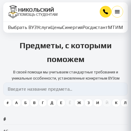
НИКОЛЬСКИЙ
ПОМОЩЬ СТУДЕНТАМ
Выбрать ВУЗ
Услуги
Цены
Синергия
Росдистант
МТИ
ММУ
Предметы, с которыми
поможем
В своей помощи мы учитываем стандартные требования и
уникальные особенности, установленные конкретным ВУЗом
#
А
Б
В
Г
Д
Е
Ё
Ж
З
И
Й
К
Л
#