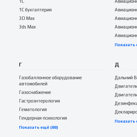
1C
Авиационн
1C бухгалтерия
Авиацион
3D Max
Авиацион
3ds Max
Авиационн
Авиацион
Показать 
Г
Д
Газобаллонное оборудование
Дальний В
автомобилей
Двигател
Газоснабжение
Двигатели
Гастроэнтерология
Дезинфек
Гематология
Декларир
Гендерная психология
Показать 
Показать ещё (88)