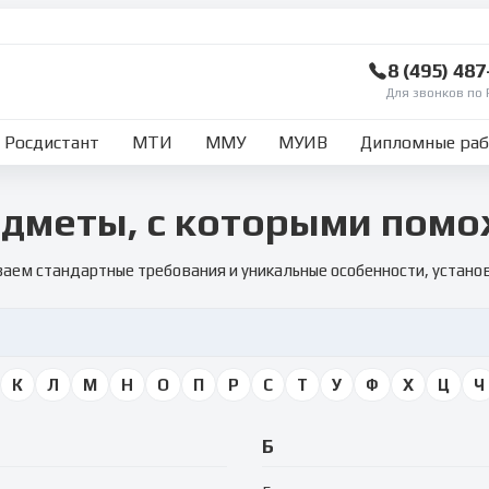
8 (495) 48
Для звонков по 
Росдистант
МТИ
ММУ
МУИВ
Дипломные ра
дметы, с которыми пом
аем стандартные требования и уникальные особенности, устан
К
Л
М
Н
О
П
Р
С
Т
У
Ф
Х
Ц
Ч
Б