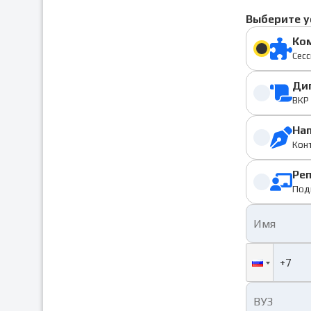
Выберите у
Ко
Сесс
Ди
ВКР 
На
Конт
Ре
Под