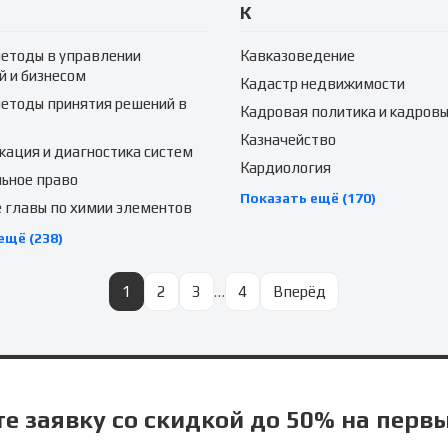
К
етоды в управлении
Кавказоведение
й и бизнесом
Кадастр недвижимости
етоды принятия решений в
Кадровая политика и кадровы
Казначейство
ация и диагностика систем
Кардиология
ьное право
Показать ещё (170)
 главы по химии элементов
ещё (238)
1
2
3
…
4
Вперёд
е заявку со скидкой до 50% на перв