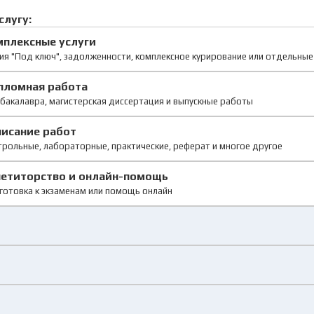
слугу:
мплексные услуги
ия "Под ключ", задолженности, комплексное курирование или отдельны
пломная работа
бакалавра, магистерская диссертация и выпускные работы
писание работ
рольные, лабораторные, практические, реферат и многое другое
петиторство и онлайн-помощь
готовка к экзаменам или помощь онлайн