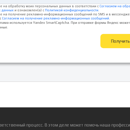
ие на обработку моих персональных данных в соответствии с
Согласием на обр
х данных
и ознакомлен(а) с
Политикой конфиденциальности
.
ие на получение рекламно-информационных сообщений по SMS и в мессендже
с
Согласием на получение рекламно-информационных сообщений
.
спама используется Yandex SmartCaptcha. При отправке формы Яндекс може
нные.
Получит
ветственный процесс. В этом деле может помочь наша професси