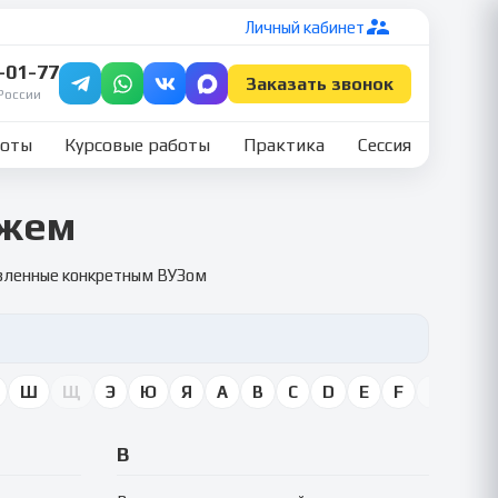
Личный кабинет
7-01-77
Заказать звонок
России
боты
Курсовые работы
Практика
Сессия
ожем
овленные конкретным ВУЗом
Ш
Щ
Э
Ю
Я
A
B
C
D
E
F
G
H
В