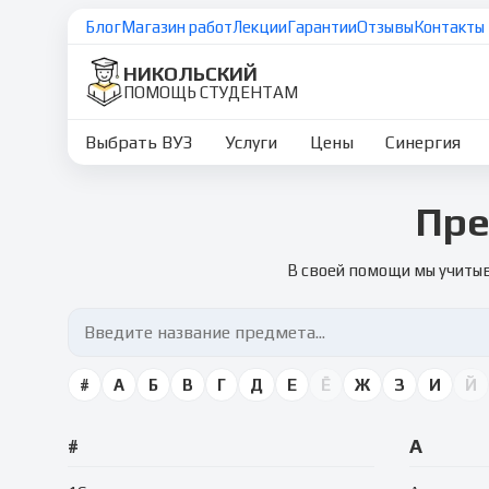
Блог
Магазин работ
Лекции
Гарантии
Отзывы
Контакты
НИКОЛЬСКИЙ
ПОМОЩЬ СТУДЕНТАМ
Выбрать ВУЗ
Услуги
Цены
Синергия
Пре
В своей помощи мы учитыв
#
А
Б
В
Г
Д
Е
Ё
Ж
З
И
Й
#
А