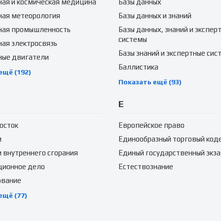
ая и космическая медицина
Базы данных
ная метеорология
Базы данных и знаний
ная промышленность
Базы данных, знаний и экспер
системы
ая электросвязь
Базы знаний и экспертные сис
ные двигатели
Баллистика
ещё (192)
Показать ещё (93)
Е
осток
Европейское право
и
Единообразный торговый код
 внутреннего сгорания
Единый государственный экз
ционное дело
Естествознание
ование
ещё (77)