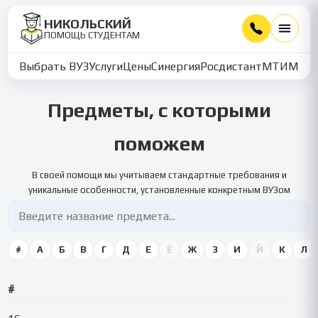
НИКОЛЬСКИЙ
ПОМОЩЬ СТУДЕНТАМ
Выбрать ВУЗ
Услуги
Цены
Синергия
Росдистант
МТИ
ММУ
Предметы, с которыми
поможем
В своей помощи мы учитываем стандартные требования и
уникальные особенности, установленные конкретным ВУЗом
#
А
Б
В
Г
Д
Е
Ё
Ж
З
И
Й
К
Л
#