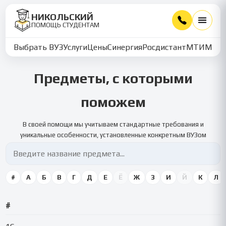
НИКОЛЬСКИЙ
ПОМОЩЬ СТУДЕНТАМ
Выбрать ВУЗ
Услуги
Цены
Синергия
Росдистант
МТИ
ММУ
Предметы, с которыми
поможем
В своей помощи мы учитываем стандартные требования и
уникальные особенности, установленные конкретным ВУЗом
#
А
Б
В
Г
Д
Е
Ё
Ж
З
И
Й
К
Л
#