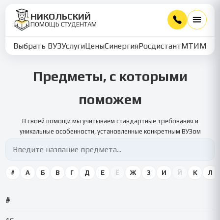
НИКОЛЬСКИЙ
ПОМОЩЬ СТУДЕНТАМ
Выбрать ВУЗ
Услуги
Цены
Синергия
Росдистант
МТИ
ММУ
Предметы, с которыми
поможем
В своей помощи мы учитываем стандартные требования и
уникальные особенности, установленные конкретным ВУЗом
#
А
Б
В
Г
Д
Е
Ё
Ж
З
И
Й
К
Л
#