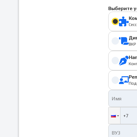
Выберите у
Ко
Сесс
Ди
ВКР 
На
Конт
Ре
Под