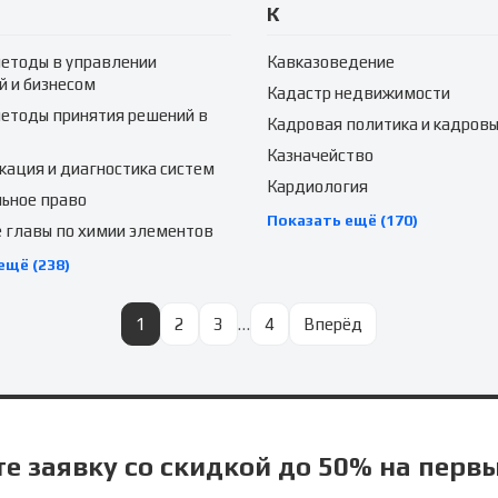
К
етоды в управлении
Кавказоведение
й и бизнесом
Кадастр недвижимости
етоды принятия решений в
Кадровая политика и кадровы
Казначейство
ация и диагностика систем
Кардиология
ьное право
Показать ещё (170)
 главы по химии элементов
ещё (238)
1
2
3
…
4
Вперёд
е заявку со скидкой до 50% на перв