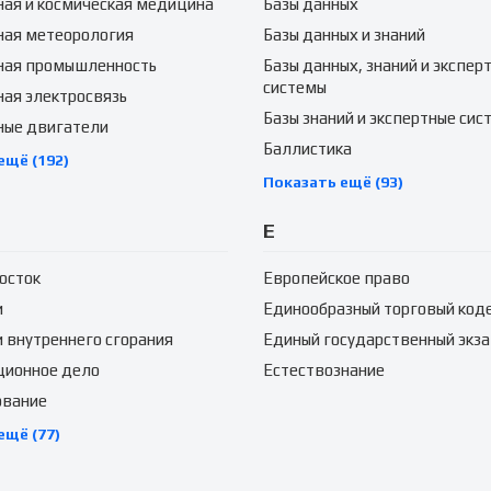
ая и космическая медицина
Базы данных
ная метеорология
Базы данных и знаний
ная промышленность
Базы данных, знаний и экспер
системы
ая электросвязь
Базы знаний и экспертные сис
ные двигатели
Баллистика
ещё (192)
Показать ещё (93)
Е
осток
Европейское право
и
Единообразный торговый код
 внутреннего сгорания
Единый государственный экз
ционное дело
Естествознание
ование
ещё (77)