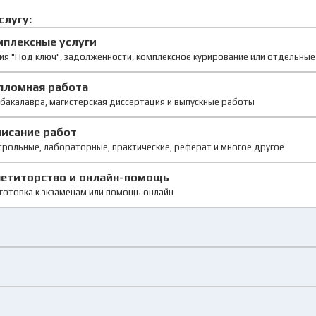
слугу:
мплексные услуги
ия "Под ключ", задолженности, комплексное курирование или отдельны
пломная работа
бакалавра, магистерская диссертация и выпускные работы
писание работ
рольные, лабораторные, практические, реферат и многое другое
петиторство и онлайн-помощь
готовка к экзаменам или помощь онлайн