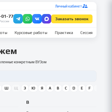
Личный кабинет
7-01-77
Заказать звонок
России
боты
Курсовые работы
Практика
Сессия
ожем
овленные конкретным ВУЗом
Ш
Щ
Э
Ю
Я
A
B
C
D
E
F
G
H
В