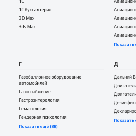
1C
Авиационн
1C бухгалтерия
Авиацион
3D Max
Авиацион
3ds Max
Авиационн
Авиацион
Показать 
Г
Д
Газобаллонное оборудование
Дальний В
автомобилей
Двигател
Газоснабжение
Двигатели
Гастроэнтерология
Дезинфек
Гематология
Декларир
Гендерная психология
Показать 
Показать ещё (88)