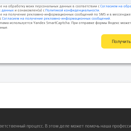
ие на обработку моих персональных данных в соответствии с
Согласием на обр
х данных
и ознакомлен(а) с
Политикой конфиденциальности
.
ие на получение рекламно-информационных сообщений по SMS и в мессендже
с
Согласием на получение рекламно-информационных сообщений
.
спама используется Yandex SmartCaptcha. При отправке формы Яндекс може
нные.
Получит
ветственный процесс. В этом деле может помочь наша професси