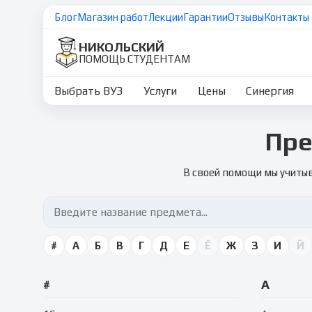
Блог
Магазин работ
Лекции
Гарантии
Отзывы
Контакты
НИКОЛЬСКИЙ
ПОМОЩЬ СТУДЕНТАМ
Выбрать ВУЗ
Услуги
Цены
Синергия
Пре
В своей помощи мы учитыв
#
А
Б
В
Г
Д
Е
Ё
Ж
З
И
Й
#
А