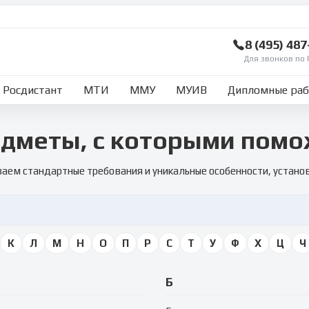
8 (495) 48
Для звонков по 
Росдистант
МТИ
ММУ
МУИВ
Дипломные ра
дметы, с которыми пом
аем стандартные требования и уникальные особенности, устан
К
Л
М
Н
О
П
Р
С
Т
У
Ф
Х
Ц
Ч
Б