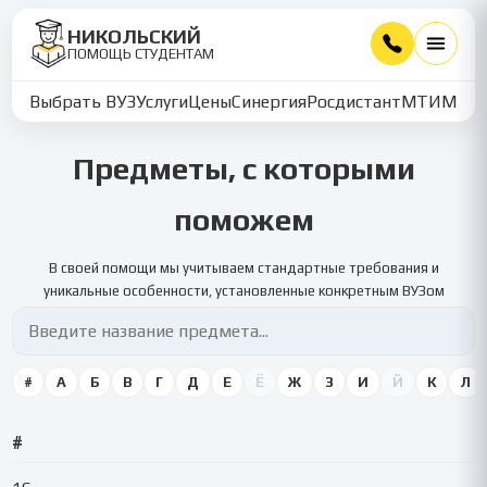
НИКОЛЬСКИЙ
ПОМОЩЬ СТУДЕНТАМ
Выбрать ВУЗ
Услуги
Цены
Синергия
Росдистант
МТИ
ММУ
Предметы, с которыми
поможем
В своей помощи мы учитываем стандартные требования и
уникальные особенности, установленные конкретным ВУЗом
#
А
Б
В
Г
Д
Е
Ё
Ж
З
И
Й
К
Л
#