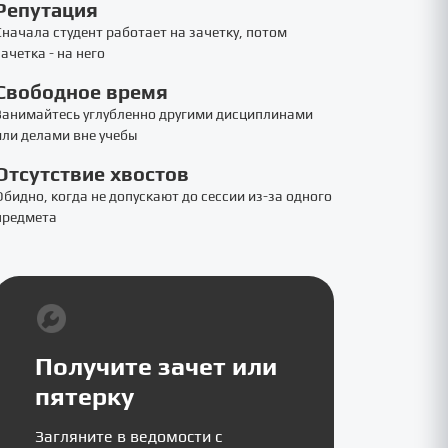
Репутация
Сначала студент работает на зачетку, потом
зачетка - на него
Свободное время
Занимайтесь углубленно другими дисциплинами
или делами вне учебы
Отсутствие хвостов
Обидно, когда не допускают до сессии из-за одного
предмета
Получите зачет или
пятерку
Загляните в ведомости с