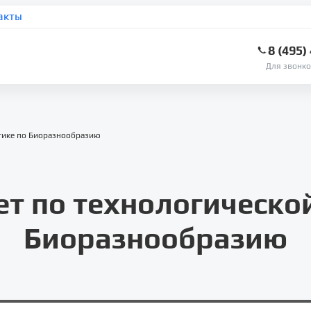
акты
8 (495)
Для звонко
ктике по Биоразнообразию
ет по технологическо
Биоразнообразию