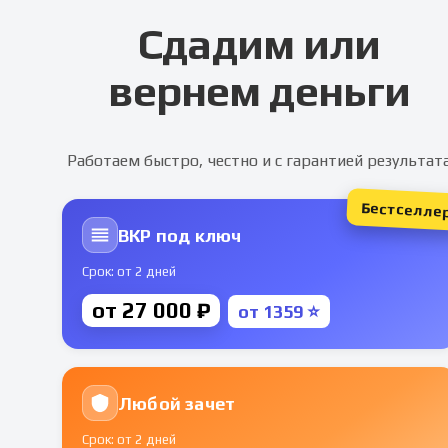
Сдадим или
вернем деньги
Работаем быстро, честно и с гарантией результат
Бестселле
ВКР под ключ
Срок: от 2 дней
от 27 000 ₽
от 1359 ⭐
Любой зачет
Срок: от 2 дней