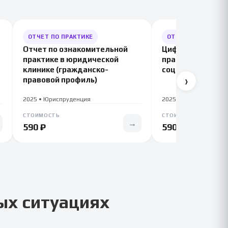
ОТЧЕТ ПО ПРАКТИКЕ
ОТЧЕТ ПО ПРАКТИК
Отчет по ознакомительной
Цифровая транс
практике в юридической
практические ке
клинике (гражданско-
социальной псих
›
правовой профиль)
2025 • Юриспруденция
2025 • Психология
СТОИМОСТЬ
СТОИМОСТЬ
→
590 ₽
590 ₽
ых ситуациях