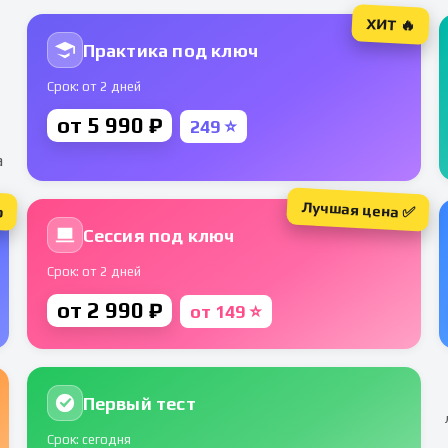
ХИТ 🔥
Практика под ключ
Срок: от 2 дней
от 5 990 ₽
249 ⭐
а
Лучшая цена ✅
р
Сессия под ключ
Срок: от 2 дней
от 2 990 ₽
от 149 ⭐
Первый тест
Срок: сегодня