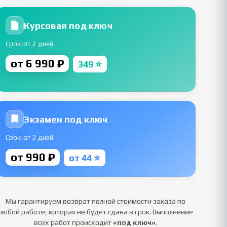
Курсовая под ключ
Срок: от 2 дней
от 6 990 ₽
349 ⭐
Экзамен под ключ
Срок: от 2 дней
от 990 ₽
от 44 ⭐
Мы гарантируем возврат полной стоимости заказа по
любой работе, которая не будет сдана в срок. Выполнение
всех работ происходит
«под ключ»
.