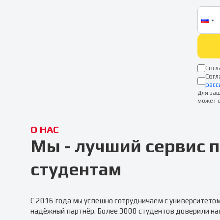
Согл
Согл
расс
Для защ
может о
О НАС
Мы - лучший сервис
студентам
С 2016 года мы успешно сотрудничаем с университето
надёжный партнёр. Более 3000 студентов доверили на