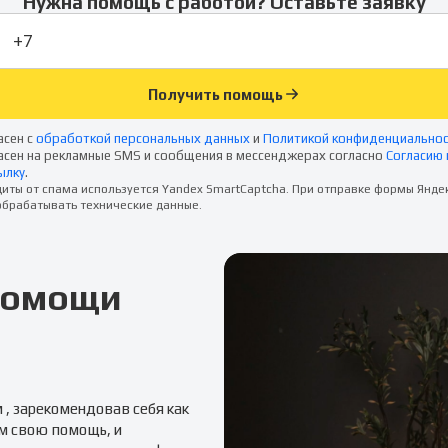
Нужна помощь с работой? Оставьте заявку
Получить помощь
асен с
обработкой персональных данных
и
Политикой конфиденциально
асен на рекламные SMS и сообщения в мессенджерах согласно
Согласию 
ылку
.
иты от спама используется Yandex SmartCaptcha. При отправке формы Янде
брабатывать технические данные.
 помощи
м
, зарекомендовав себя как
м свою помощь, и