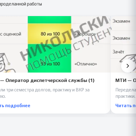
 проделанной работы
— Оператор диспетчерской службы (1)
МТИ — О
ли три семестра долгов, практику и ВКР за
Передела
лю.
практики.
ть подробнее
Читать 