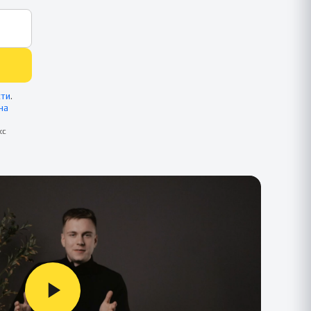
сти
.
на
кс