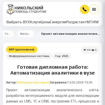
НИКОЛЬСКИЙ
ПОМОЩЬ СТУДЕНТАМ
Выбрать ВУЗ
Услуги
Цены
Синергия
Росдистант
МТИ
ММУ
Главная
Магазин работ
Проект автоматизации аналитического учёта в университете
ВКР (дипломная)
👁
44
•
💼
0
Информационные системы
Год:
2025
Готовая дипломная работа:
Автоматизация аналитики в вузе
Автор:
Лебедева Екатерина
Загружена:
13.02.2026 19:35
Проект автоматизации аналитического учёта:
разработка интеграционного модуля для консолидации
данных из LMS, 1С и CRM, построения ETL-процессов и