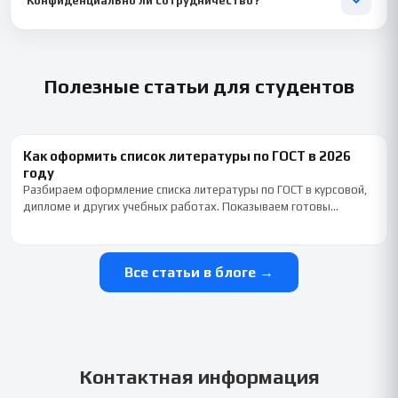
Конфиденциально ли сотрудничество?
консультации мы рассчитаем точную стоимость и предложим
наиболее подходящий вариант.
Да. Мы гарантируем полную конфиденциальность обращения.
Информация о клиентах, учебных заданиях и переписке не
передается третьим лицам и используется только для
Полезные статьи для студентов
выполнения вашего заказа.
Как оформить список литературы по ГОСТ в 2026
году
Разбираем оформление списка литературы по ГОСТ в курсовой,
дипломе и других учебных работах. Показываем готовы…
Все статьи в блоге →
Контактная информация