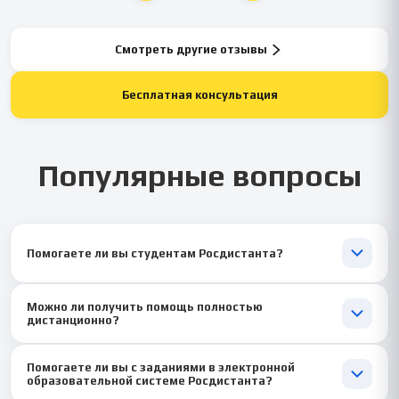
Смотреть другие отзывы
Бесплатная консультация
Популярные вопросы
Помогаете ли вы студентам Росдистанта?
Да. Мы регулярно консультируем студентов Росдистанта и
Можно ли получить помощь полностью
помогаем с дипломными, курсовыми, практикой, тестами и
дистанционно?
другими учебными заданиями с учетом требований
университета.
Да. Все взаимодействие проходит онлайн. Документы,
Помогаете ли вы с заданиями в электронной
консультации и готовые материалы вы получаете удаленно,
образовательной системе Росдистанта?
независимо от вашего города.