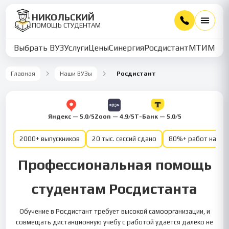
НИКОЛЬСКИЙ
ПОМОЩЬ СТУДЕНТАМ
Выбрать ВУЗ
Услуги
Цены
Синергия
Росдистант
МТИ
ММУ
Главная
Наши ВУЗы
Росдистант
Яндекс — 5.0/5
Zoon — 4.9/5
Т-Банк — 5.0/5
2000+ выпускников
20 тыс. сессий сдано
80%+ работ на от
Профессиональная помощь
студентам Росдистанта
Обучение в Росдистант требует высокой самоорганизации, и
совмещать дистанционную учебу с работой удается далеко не