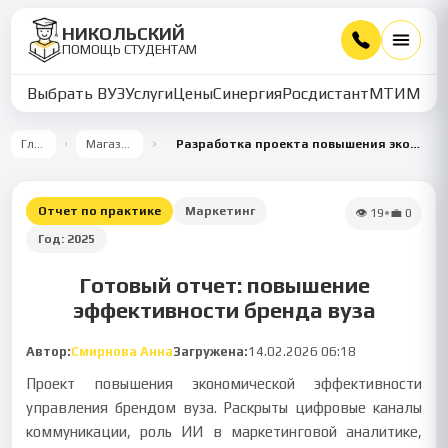
НИКОЛЬСКИЙ
ПОМОЩЬ СТУДЕНТАМ
Выбрать ВУЗ
Услуги
Цены
Синергия
Росдистант
МТИ
ММУ
Главная
Магазин работ
Разработка проекта повышения экономической эффективности управления брендом вуза
Отчет по практике
Маркетинг
👁
19
•
💼
0
Год:
2025
Готовый отчет: повышение
эффективности бренда вуза
Автор:
Смирнова Анна
Загружена:
14.02.2026 06:18
Проект повышения экономической эффективности
управления брендом вуза. Раскрыты цифровые каналы
коммуникации, роль ИИ в маркетинговой аналитике,