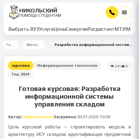
НИКОЛЬСКИЙ
ПОМОЩЬ СТУДЕНТАМ
Выбрать ВУЗ
Услуги
Цены
Синергия
Росдистант
МТИ
ММУ
Главная
Магазин работ
Разработка информационной системы управления складом: концептуальное и логическое моделирование
курсовая
Информационные технологии
👁
24
•
💼
0
Год:
2024
Готовая курсовая: Разработка
информационной системы
управления складом
Автор:
Смирнова Анна
Загружена:
30.01.2026 10:08
Цель курсовой работы — спроектировать модель и
архитектуру ИСУ складом: идентификация предметной