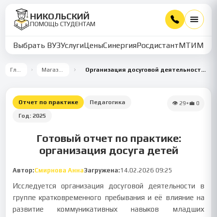
НИКОЛЬСКИЙ
ПОМОЩЬ СТУДЕНТАМ
Выбрать ВУЗ
Услуги
Цены
Синергия
Росдистант
МТИ
ММУ
Главная
Магазин работ
Организация досуговой деятельности в группе кратковременного пребывания для развития коммуникативных навыков младших школьников
Отчет по практике
Педагогика
👁
29
•
💼
0
Год:
2025
Готовый отчет по практике:
организация досуга детей
Автор:
Смирнова Анна
Загружена:
14.02.2026 09:25
Исследуется организация досуговой деятельности в
группе кратковременного пребывания и её влияние на
развитие коммуникативных навыков младших