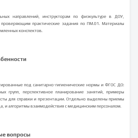
ьных направлений, инструкторам по физкультуре в ДОУ,
, проверяющим практические задания по ПМ.01. Материалы
рмленных конспектов.
обенности
тированные под санитарно-гигиенические нормы и ФГОС ДО:
ых групп, перспективное планирование занятий, примеры
ксты для справки и презентации. Отдельно выделены приемы
а, и алгоритмы взаимодействия с медицинским персоналом.
ые вопросы