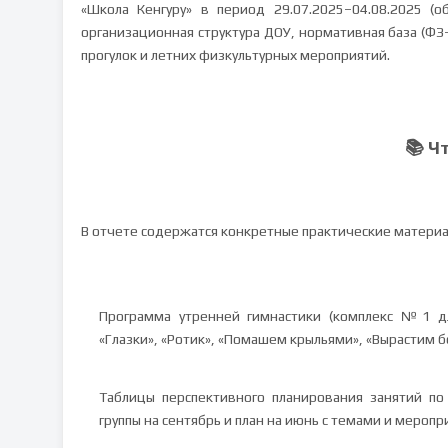
«Школа Кенгуру» в период 29.07.2025–04.08.2025 (
организационная структура ДОУ, нормативная база (ФЗ
прогулок и летних физкультурных мероприятий.
📚 Ч
В отчете содержатся конкретные практические материа
Программа утренней гимнастики (комплекс №1 дл
«Глазки», «Ротик», «Помашем крыльями», «Вырастим бо
Таблицы перспективного планирования занятий по
группы на сентябрь и план на июнь с темами и меропр