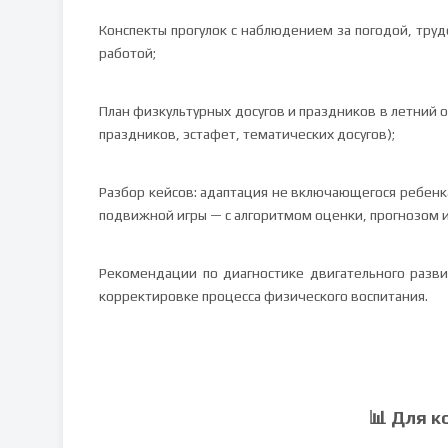
Конспекты прогулок с наблюдением за погодой, тр
работой;
План физкультурных досугов и праздников в летний
праздников, эстафет, тематических досугов);
Разбор кейсов: адаптация не включающегося ребенк
подвижной игры — с алгоритмом оценки, прогнозом 
Рекомендации по диагностике двигательного разв
корректировке процесса физического воспитания.
📊 Для к