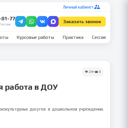
Личный кабинет
7-01-77
Заказать звонок
России
боты
Курсовые работы
Практика
Сессия
👁
24
•
💼
0
я работа в ДОУ
 физкультурных досугов в дошкольном учреждении.