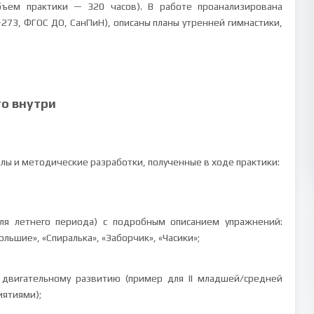
объем практики — 320 часов). В работе проанализирована
-273, ФГОС ДО, СанПиН), описаны планы утренней гимнастики,
то внутри
лы и методические разработки, полученные в ходе практики:
я летнего периода) с подробным описанием упражнений:
льшие», «Спиралька», «Заборчик», «Часики»;
 двигательному развитию (пример для II младшей/средней
иятиями);