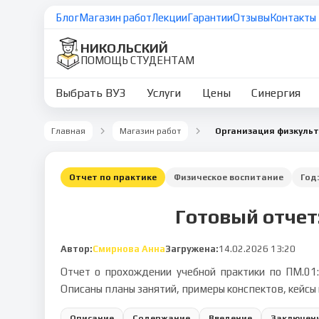
Блог
Магазин работ
Лекции
Гарантии
Отзывы
Контакты
НИКОЛЬСКИЙ
ПОМОЩЬ СТУДЕНТАМ
Выбрать ВУЗ
Услуги
Цены
Синергия
Главная
Магазин работ
Организация физкуль
Отчет по практике
Физическое воспитание
Год
Готовый отчет
Автор:
Смирнова Анна
Загружена:
14.02.2026 13:20
Отчет о прохождении учебной практики по ПМ.01:
Описаны планы занятий, примеры конспектов, кейсы
Описание
Содержание
Введение
Заключен