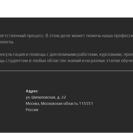
ветственный процесс. В этом деле может помочь наша професси
роекты.
консультация и помощь с дипломными работами, курсовыми, про
ь студентам в любых областях знаний и на разных этапах обуче
Адрес
ул. Шипиловская, д. 22
Москва
,
Московская область
115551
Россия