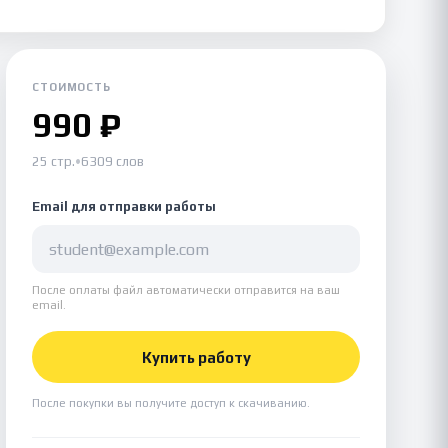
СТОИМОСТЬ
990 ₽
25 стр.
•
6309 слов
Email для отправки работы
После оплаты файл автоматически отправится на ваш
email.
Купить работу
После покупки вы получите доступ к скачиванию.