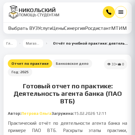
НИКОЛЬСКИЙ
ПОМОЩЬ СТУДЕНТАМ
Выбрать ВУЗ
Услуги
Цены
Синергия
Росдистант
МТИ
ММУ
Главная
Магазин работ
Отчёт по учебной практике: деятельность агента банка на примере ПАО ВТБ
Отчет по практике
Банковское дело
👁
33
•
💼
0
Год:
2025
Готовый отчет по практике:
Деятельность агента банка (ПАО
ВТБ)
Автор:
Петрова Ольга
Загружена:
15.02.2026 12:11
Практический отчёт по деятельности агента банка на
примере ПАО ВТБ. Раскрыты этапы практики,