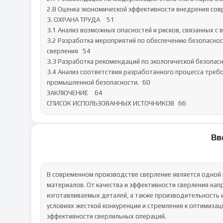
2.8 Оценка экономической эффективности внедрения совре
3. ОХРАНА ТРУДА	51

3.1 Анализ возможных опасностей и рисков, связанных с в
3.2 Разработка мероприятий по обеспечению безопаснос
сверления	54

3.3 Разработка рекомендаций по экологической безопасно
3.4 Анализ соответствия разработанного процесса треб
промышленной безопасности.	60

ЗАКЛЮЧЕНИЕ	64

СПИСОК ИСПОЛЬЗОВАННЫХ ИСТОЧНИКОВ	66
Вв
В современном производстве сверление является одной из наиболее распространенных и важных операций обработки материалов. От качества и эффективности сверления напрямую зависят эксплуатационные характеристики изготавливаемых деталей, а также производительность и экономичность всего производственного процесса. В условиях жесткой конкуренции и стремления к оптимизации затрат, предприятия постоянно ищут новые пути повышения эффективности сверлильных операций.
В настоящее время в отрасли наблюдается активное развитие и внедрение современных методов сверления, таких как высокоскоростное сверление, сверление с минимальным количеством смазочно-охлаждающей жидкости (СОЖ), а также использование новых инструментальных материалов и конструкций сверл. Эти методы позволяют значительно повысить производительность, улучшить качество обработки поверхности, снизить износ инструмента и уменьшить воздействие на окружающую среду.
Актуальность данной работы обусловлена необходимостью повышения эффективности сверлильных операций на производственных предприятиях, в частности, на ООО «Приорити Сервис». Внедрение современных методов сверления позволит предприятию повысить производительность, снизить себестоимость продукции и улучшить ее качество, что, в свою очередь, повысит конкурентоспособность компании на рынке.
Целью работы является исследование современных методов сверления и разработка рекомендаций по их внедрению в производственные процессы ООО «Приорити Сервис».
Для достижения поставленной цели необходимо решить следующие задачи:
Провести анализ существующих методов сверления и выявить наиболее перспективные для внедрения в производственные процессы ООО «Приорити Сервис».
Изучить современные инструментальные материалы и конструкции сверл, применяемые в современных методах сверления.
Провести анализ производственных процессов сверления на ООО «Приорити Сервис» и выявить проблемные участки, требующие оптимизации.
Разработать рекомендации по внедрению современных методов сверления на ООО «Приорити Сервис» с учетом специфики производства и экономических факторов.
Оценить экономическую эффективность внедрения предложенных мероприятий.
Объектом исследования является процесс сверления на ООО «Приорити Сервис».
Предметом исследования являются современные методы сверления и их влияние на эффективность производственных процессов ООО «Приорити Сервис».
В ходе работы были использованы следующие методы исследования:
анализ научно-технической литературы и патентной информации;
наблюдение и анализ производственных процессов на ООО «Приорити Сервис»;
статистический анализ данных по производительности и качеству сверлильных операций;
экономический анализ затрат и результатов внедрения современных методов сверления.
Практическая значимость работы заключается в разработке конкретных рекомендаций по внедрению современных методов сверления на ООО «Приорити Сервис», которые могут быть использованы для повышения эффективности производственных процессов и улучшения экономических показателей предприятия.
Структура работы определяется целью и задачами исследования. Дипломная работа состоит из введения, трех глав, заключения, списка использованных источников и приложений. В первой главе проводится теоретический обзор современных методов сверления, во второй главе анализируются производственные процессы сверления на ООО «Приорити Сервис», а в третьей главе рассмотрены вопросы охраны труда и экологической безопасности.
ОБЩАЯ ХАРАКТЕРИСТИКА ООО «ПРИОРИТИ СЕРВИС» И АНАЛИЗ СУЩЕСТВУЮЩИХ МЕТОДОВ СВЕРЛЕНИЯ
Общая характеристика предприятия ООО «Приорити сервис»
ООО «Приорити Сервис» представляет собой динамично развивающееся российское предприятие, специализирующееся на производстве высокоточных металлических деталей и узлов для различных отраслей промышленности. Основанное в начале 2010-х годов, предприятие за относительно короткий срок сумело зарекомендовать себя как надежного поставщика качественной продукции, ориентированного на удовлетворение конкретных технических требований заказчиков. Несмотря на название, намекающее на сервисную направленность, основная деятельность компании сосредоточена именно на серийном и мелкосерийном производстве деталей механической обработкой. Географически предприятие располагается в промышленной зоне одного из крупных промышленных центров (например, Нижнего Новгорода, Самары или Екатеринбурга), что обеспечивает доступ к квалифицированным кадрам и развитой логистической инфраструктуре.
Структура управления и подразделений ООО «Приорити Сервис» является классической для производственного предприятия среднего размера. Во главе стоит Генеральный директор, которому напрямую подчиняются ключевые функциональные руководители: главный инженер (отвечающий за все технические аспекты производства, включая технологическую подготовку, обс