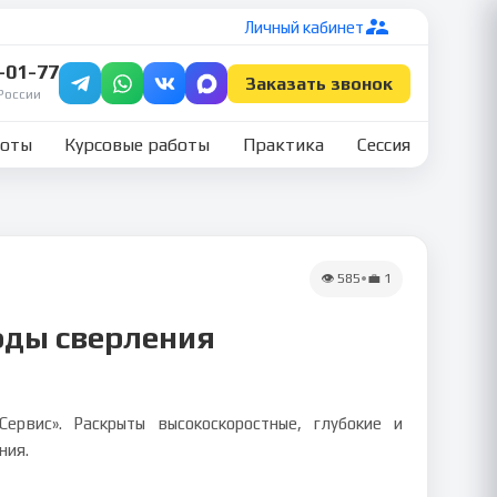
Личный кабинет
7-01-77
Заказать звонок
России
боты
Курсовые работы
Практика
Сессия
👁
585
•
💼
1
оды сверления
рвис». Раскрыты высокоскоростные, глубокие и
ния.