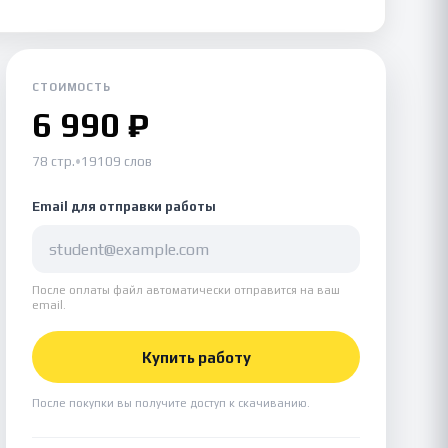
СТОИМОСТЬ
6 990 ₽
78 стр.
•
19109 слов
Email для отправки работы
После оплаты файл автоматически отправится на ваш
email.
Купить работу
После покупки вы получите доступ к скачиванию.