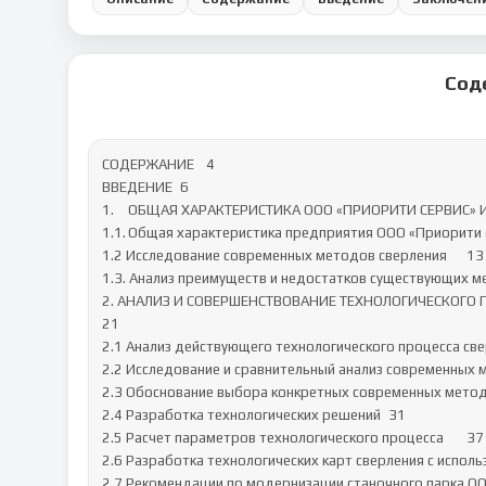
Сод
СОДЕРЖАНИЕ	4

ВВЕДЕНИЕ	6

1.	ОБЩАЯ ХАРАКТЕРИСТИКА ООО «ПРИОРИТИ СЕРВИС» И АНАЛИЗ СУЩЕСТВУЮЩИХ МЕТОДОВ СВЕРЛЕНИЯ	9

1.1.	Общая характеристика предприятия ООО «Приорити сервис»	9

1.2 Исследование современных методов сверления	13

1.3. Анализ преимуществ и недостатков существующих мето
2. АНАЛИЗ И СОВЕРШЕНСТВОВАНИЕ ТЕХНОЛОГИЧЕСКОГО П
21

2.1 Анализ действующего технологического процесса сверл
2.2 Исследование и сравнительный анализ современных ме
2.3 Обоснование выбора конкретных современных методов
2.4 Разработка технологических решений	31

2.5 Расчет параметров технологического процесса	37

2.6 Разработка технологических карт сверления с исполь
2.7 Рекомендации по модернизации станочного парка ООО 