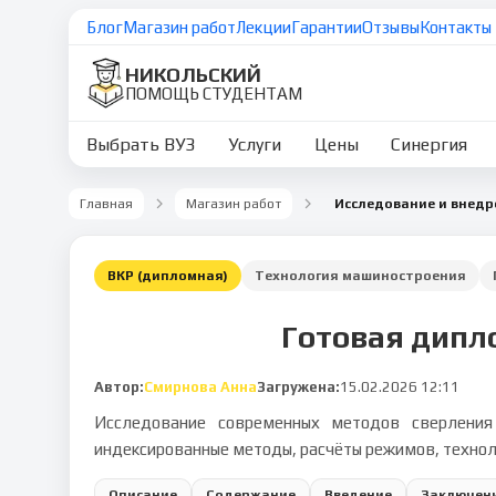
Блог
Магазин работ
Лекции
Гарантии
Отзывы
Контакты
НИКОЛЬСКИЙ
ПОМОЩЬ СТУДЕНТАМ
Выбрать ВУЗ
Услуги
Цены
Синергия
Главная
Магазин работ
ВКР (дипломная)
Технология машиностроения
Готовая дипл
Автор:
Смирнова Анна
Загружена:
15.02.2026 12:11
Исследование современных методов сверления 
индексированные методы, расчёты режимов, технол
Описание
Содержание
Введение
Заключен