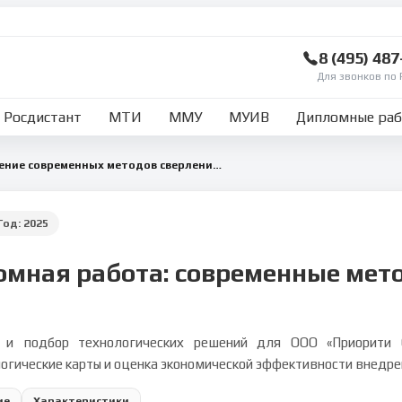
8 (495) 48
Для звонков по 
Росдистант
МТИ
ММУ
МУИВ
Дипломные ра
Исследование и внедрение современных методов сверления на ООО «Приорити Сервис»
Год:
2025
омная работа: современные мет
и подбор технологических решений для ООО «Приорити Се
огические карты и оценка экономической эффективности внедре
ие
Характеристики