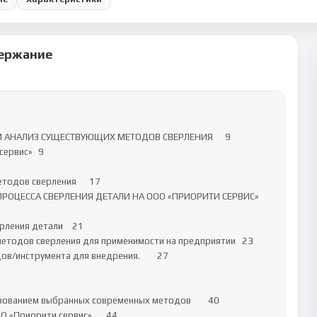
ержание
дов сверления	17

РОЦЕССА СВЕРЛЕНИЯ ДЕТАЛИ НА ООО «ПРИОРИТИ СЕРВИС»	
ения детали	21

тодов сверления для применимости на предприятии	23

/инструмента для внедрения.	27

зованием выбранных современных методов	40

«Приорити сервис»	44
