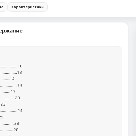
ие
Характеристики
ержание
……………………10

…………………13

……..14

……………...14

..…..17

……...……20

23

…………………24

5

………………28

………...28
