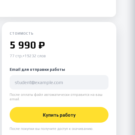
СТОИМОСТЬ
5 990 ₽
77 стр.
•
19232 слов
Email для отправки работы
После оплаты файл автоматически отправится на ваш
email.
Купить работу
После покупки вы получите доступ к скачиванию.