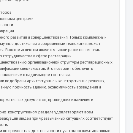
торов

ионными центрами

ьности

врации

ного развития и совершенствования. Только комплексный 
аучные достижения и современные технологии, может 
я. Важным аспектом является также развитие системы 
 сотрудничества в сфере реставрации.

шенствованию организационной структуры реставрационных 
ификации специалистов. Это позволит обеспечить 
 поколениям в надлежащем состоянии.

ли подобраны архитектурные и конструктивные решения, 
анную прочность зданию, экономичность возведения и 
 нормативных документов, прошедших изменения и 
рно-конструктивном разделе удовлетворяют всем 
 эвакуации людей при чрезвычайных ситуациях соответствуют 
ти.

по прочности и долговечности с учетом эксплуатационных 