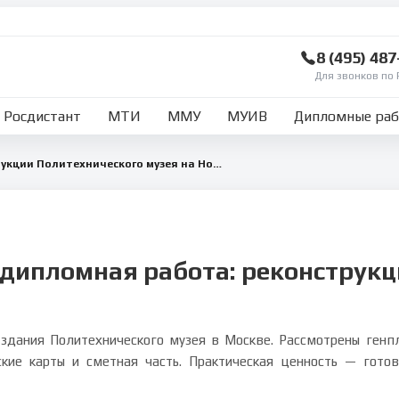
8 (495) 48
Для звонков по 
Росдистант
МТИ
ММУ
МУИВ
Дипломные ра
Организация реконструкции Политехнического музея на Новой площади, Москва
 дипломная работа: реконструкц
 здания Политехнического музея в Москве. Рассмотрены генпл
ские карты и сметная часть. Практическая ценность — гото