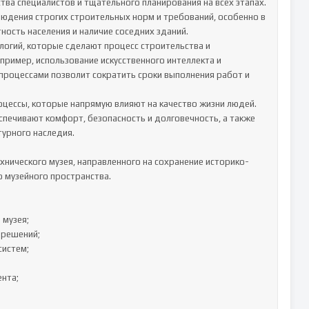
а специалистов и тщательного планирования на всех этапах. 
юдения строгих строительных норм и требований, особенно в 
ность населения и наличие соседних зданий.

гий, которые сделают процесс строительства и 
ример, использование искусственного интеллекта и 
роцессами позволит сократить сроки выполнения работ и 
цессы, которые напрямую влияют на качество жизни людей. 
печивают комфорт, безопасность и долговечность, а также 
урного наследия.

хнического музея, направленного на сохранение историко-
 музейного пространства.

музея;

решений;

истем;

нта;
