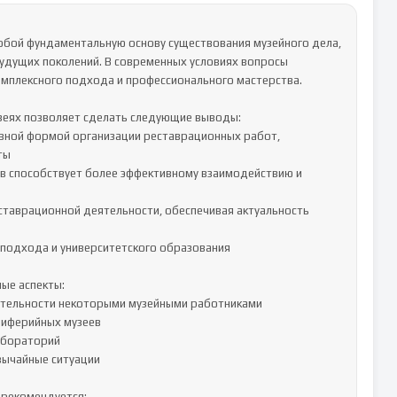
обой фундаментальную основу существования музейного дела, 
удущих поколений. В современных условиях вопросы 
мплексного подхода и профессионального мастерства.

зеях позволяет сделать следующие выводы:

вной формой организации реставрационных работ, 
ы

в способствует более эффективному взаимодействию и 
ставрационной деятельности, обеспечивая актуальность 
подхода и университетского образования

е аспекты:

тельности некоторыми музейными работниками

иферийных музеев

бораторий

ычайные ситуации

рекомендуется:
