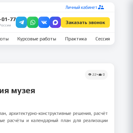
Личный кабинет
7-01-77
Заказать звонок
России
боты
Курсовые работы
Практика
Сессия
👁
22
•
💼
0
ия музея
ан, архитектурно-конструктивные решения, расчёт
вые расчёты и календарный план для реализации