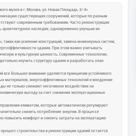
го музея в г. Москва, ул. Новая Площадь 3/ 4»

рнизацию существующих сооружений, которые по разным 
етствуют современным требованиям. Часто реконструкция 
ь архитектурное наследие, одновременно улучшая их 
 таких как усиление конструкций, замена инженерных систем, 
ергоэффективности здания. При этом важно учитывать 
ческую и культурную ценность. Современные технологии, 
детально изучить структуру здания и разработать план 
ий все большее внимание уделяется принципам устойчивого 
тых материалов, энергоэффективных технологий и внедрение 
ды не только снижают негативное воздействие на 
номическую выгоду за счет снижения эксплуатационных 
управления климатом, которые автоматически регулируют 
ачительно снизить потребление энергии. В процессе 
о повысить комфорт и снизить затраты на эксплуатацию 
процесс строительства и реконструкции зданий остается 