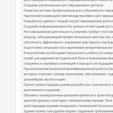
Создание региональных реставрационных центров

Развитие системы профессионального обучения реставра
Укрепление взаимодействия между музеями и реставрац
Разработка единых стандартов реставрационной деятел
Создание информационных баз данных по методам реста
Реставрационная деятельность в музеях требует постоян
подход, объединяющий профессиональное мастерство, н
обеспечить эффективное сохранение культурного наследи
подготовки специалистов и укрепление межрегионального
В перспективе необходимо продолжать работу по совер
служб, расширению методической базы и повышению квал
сохранность музейных коллекций и передать их будущим
При выполнении выпускной квалификационной работы бы
которые отвечают своему назначению, обеспечивают зад
дальнейшую эксплуатацию.

Проект реконструкции здания разработан с учетом всех
дополнения в изданиях.

Объемно-планировочные решения принятые в архитекту
архитектурным и санитарно-гигиеническим нормам. Пути
действующим нормам пожарной и технической безопаснос
Здание полностью удовлетворяет заданным требованиям 