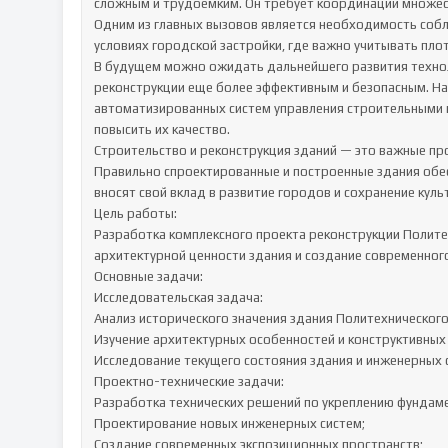
сложным и трудоемким. Он требует координации множеств
Одним из главных вызовов является необходимость собл
условиях городской застройки, где важно учитывать плот
В будущем можно ожидать дальнейшего развития техноло
реконструкции еще более эффективным и безопасным. Нап
автоматизированных систем управления строительными п
повысить их качество.

Строительство и реконструкция зданий — это важные про
Правильно спроектированные и построенные здания обес
вносят свой вклад в развитие городов и сохранение культ
Цель работы:

Разработка комплексного проекта реконструкции Полите
архитектурной ценности здания и создание современного
Основные задачи:

Исследовательская задача:

Анализ исторического значения здания Политехнического 
Изучение архитектурных особенностей и конструктивных 
Исследование текущего состояния здания и инженерных с
Проектно-технические задачи:

Разработка технических решений по укреплению фундаме
Проектирование новых инженерных систем;

Создание современных экспозиционных пространств;
