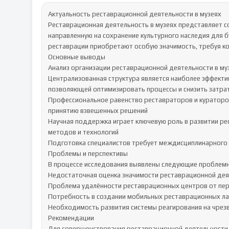
Актуальность реставрационной деятельности в музеях

Реставрационная деятельность в музеях представляет с
направленную на сохранение культурного наследия для б
реставрации приобретают особую значимость, требуя ко
Основные выводы

Анализ организации реставрационной деятельности в му
Централизованная структура является наиболее эффекти
позволяющей оптимизировать процессы и снизить затрат
Профессиональное равенство реставраторов и кураторо
принятию взвешенных решений

Научная поддержка играет ключевую роль в развитии ре
методов и технологий

Подготовка специалистов требует междисциплинарного 
Проблемы и перспективы

В процессе исследования выявлены следующие проблемны
Недостаточная оценка значимости реставрационной дея
Проблема удалённости реставрационных центров от пер
Потребность в создании мобильных реставрационных ла
Необходимость развития системы реагирования на чрезв
Рекомендации

Для совершенствования реставрационной деятельности 