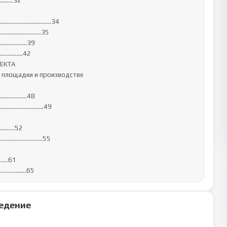
………32

………………………...……34

ы……………………………35

…………………39

…………….42

ЕКТА

й площадки и производстве 
……..….…48

…………………………..49

……..52

.………………………..55

..61

............65
едение