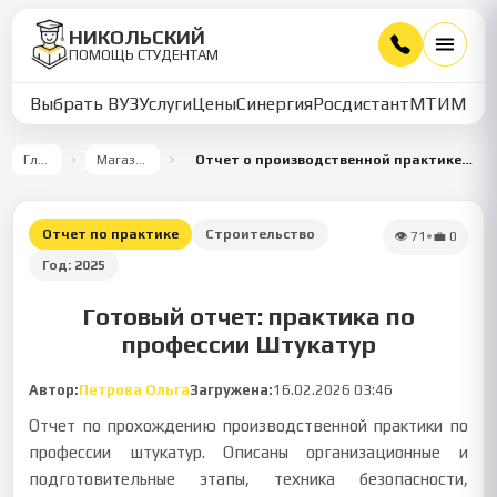
НИКОЛЬСКИЙ
ПОМОЩЬ СТУДЕНТАМ
Выбрать ВУЗ
Услуги
Цены
Синергия
Росдистант
МТИ
ММУ
Главная
Магазин работ
Отчет о производственной практике по профессии Штукатур
Отчет по практике
Строительство
👁
71
•
💼
0
Год:
2025
Готовый отчет: практика по
профессии Штукатур
Автор:
Петрова Ольга
Загружена:
16.02.2026 03:46
Отчет по прохождению производственной практики по
профессии штукатур. Описаны организационные и
подготовительные этапы, техника безопасности,