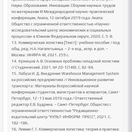
Наука. Образование. Инновации: Сборник научных трудов 
по материалам XI Международной научно-практической 
конференции, Анапа, 12 октября 2019 года. Анапа: 
Общество с ограниченной ответственностью «Научно- 
исследовательский центр экономических и социальных 
процессов» в Южном Федеральном округе, 2020. С. 5-8.

13.	Коммерческая логистика [Текст] : учебное пособие / под 
общ. ред. Н.А. Нагапетьянца. – 2-е изд., испр. и доп. – 
Москва : ИНФРА-М, 2021. 259 с.

14.	Кузнецов А. В. Основные проблемы складской логистики 
// Студенческий. 2021. № 20-1(148). С. 82-84.

15.	Лабуза И. Д. Внедрение Warehouse Management System 
на российских предприятиях // Инновационное развитие 
транспорта : Материалы Всероссийской научной 
конференции студентов, магистрантов и аспирантов, Санкт-
Петербург, 12–13 мая 2016 года / Ответственный 
редактор Е.В. Будрина. – Санкт-Петербург: Общество с 
ограниченной ответственностью "Редакционно-
издательский центр "КУЛЬТ-ИНФОРМ- ПРЕСС", 2021. С. 
182-186.

16.	Левкин Г. Г. Коммерческая логистика: теория и практика: 