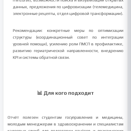
minzdrav), возможности поиска и визуализации открытых
данных, предложения по цифровизации (телемедицина,
электронные рецепты, отдел цифровой трансформации).
Рекомендации: конкретные меры по оптимизации
структуры (координационный совет по интеграции
уровней помощи), усилению роли ПМСП в профилактике,
развитию гериатрической направленности, внедрению
KPI и системы обратной связи.
📊 Для кого подходит
Отчёт полезен студентам госуправления и медицины,
молодым менеджерам в здравоохранении и специалистам
кадровых служб для подготовки отчётов и практических