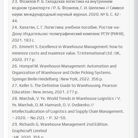
23.	Фозилов Р. Б. Складская логистика на внутреннем 
водном транспорте / Р. Б. Фозилов, Г. И. Шепелин // Символ 
науки: международный научный журнал. 2020. № 6. С. 42-
44.

24.	Халатян, С. Г. Логистика: учебное пособие. Ростов-на-
Дону: Издательско-полиграфический комплекс РГЭУ (РИНХ), 
2021. 183 с.

25.	Emmett S. Excellence in Warehouse Management: how to 
minimize costs and maximize value. TJ International Ltd : UK, 
2020. 317 p.

26.	Hompel M. Warehouse Management: Automation and 
Organization of Warehouse and Order Picking Systems. 
Springer Berlin Heidelberg : New York, 2022. 356 p.

27.	Keller S. The Definitive Guide to Warehousing. Pearson 
Education : New Jersey, 2021. 277 p.

28.	Marchuk, V. Ye. World Trends in Warehouse Logistics / V. 
Ye. Marchuk, O. M. Harmash, O. V. Ovdiienko // 
Intellectualization of Logistics and Supply Chain Management. 
– 2020. – No 2(2). – P. 32-50.

29.	Richards G. Warehouse Management 2nd Edition. 
Graphicraft Limited

: HK, 2020. 356 p
