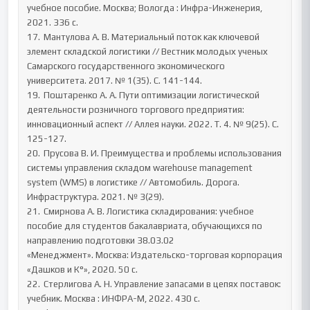
учебное пособие. Москва; Вологда : Инфра-Инженерия, 
2021. 336 с.

17.	Мантулова А. В. Материальный поток как ключевой 
элемент складской логистики // Вестник молодых ученых 
Самарского государственного экономического 
университета. 2017. № 1(35). С. 141-144.

19.	Поштаренко А. А. Пути оптимизации логистической 
деятельности розничного торгового предприятия: 
инновационный аспект // Аллея науки. 2022. Т. 4. № 9(25). С. 
125-127.

20.	Прусова В. И. Преимущества и проблемы использования 
системы управления складом warehouse management 
system (WMS) в логистике // Автомобиль. Дорога. 
Инфраструктура. 2021. № 3(29).

21.	Смирнова А. В. Логистика складирования: учебное 
пособие для студентов бакалавриата, обучающихся по 
направлению подготовки 38.03.02

«Менеджмент». Москва: Издательско-торговая корпорация 
«Дашков и К°», 2020. 50 с.

22.	Стерлигова А. Н. Управление запасами в цепях поставок: 
учебник. Москва : ИНФРА-М, 2022. 430 с.
