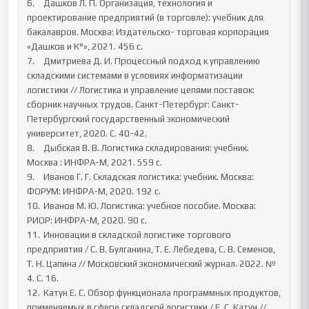
6.	Дашков Л. П. Организация, технология и 
проектирование предприятий (в торговле): учебник для 
бакалавров. Москва: Издательско- торговая корпорация 
«Дашков и К°», 2021. 456 с.

7.	Дмитриева Д. И. Процессный подход к управлению 
складскими системами в условиях информатизации 
логистики // Логистика и управление цепями поставок: 
сборник научных трудов. Санкт-Петербург: Санкт- 
Петербургский государственный экономический 
университет, 2020. С. 40-42.

8.	Дыбская В. В. Логистика складирования: учебник. 
Москва : ИНФРА-М, 2021. 559 с.

9.	Иванов Г. Г. Складская логистика: учебник. Москва: 
ФОРУМ: ИНФРА-М, 2020. 192 с.

10.	Иванов М. Ю. Логистика: учебное пособие. Москва: 
РИОР: ИНФРА-М, 2020. 90 с.

11.	Инновации в складской логистике торгового 
предприятия / С. В. Булганина, Т. Е. Лебедева, С. В. Семенов, 
Т. Н. Цапина // Московский экономический журнал. 2022. № 
4. С. 16.

12.	Катун Е. С. Обзор функционала программных продуктов, 
применяемых в сфере складской логистики / Е. С. Катун // 