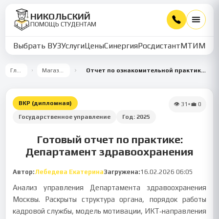
НИКОЛЬСКИЙ
ПОМОЩЬ СТУДЕНТАМ
Выбрать ВУЗ
Услуги
Цены
Синергия
Росдистант
МТИ
ММУ
Главная
Магазин работ
Отчет по ознакомительной практике: анализ управления Департамента здравоохранения Москвы
ВКР (дипломная)
👁
31
•
💼
0
Государственное управление
Год:
2025
Готовый отчет по практике:
Департамент здравоохранения
Автор:
Лебедева Екатерина
Загружена:
16.02.2026 06:05
Анализ управления Департамента здравоохранения
Москвы. Раскрыты структура органа, порядок работы
кадровой службы, модель мотивации, ИКТ‑направления