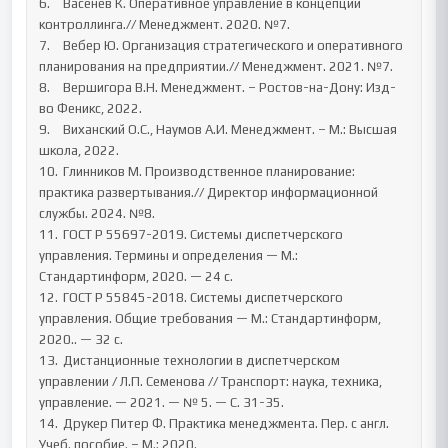
6.	Васенев К. Оперативное управление в концепции 
контроллинга.// Менеджмент. 2020. №7. 

7.	Вебер Ю. Организация стратегического и оперативного 
планирования на предприятии.// Менеджмент. 2021. №7. 

8.	Вершигора В.Н. Менеджмент. – Ростов-на-Дону: Изд-
во Феникс, 2022. 

9.	Виханский О.С., Наумов А.И. Менеджмент. – М.: Высшая 
школа, 2022. 

10.	Глинников М. Производственное планирование: 
практика развертывания.// Директор информационной 
службы. 2024. №8. 

11.	ГОСТ Р 55697-2019. Системы диспетчерского 
управления. Термины и определения — М.: 
Стандартинформ, 2020. — 24 с.

12.	ГОСТ Р 55845-2018. Системы диспетчерского 
управления. Общие требования — М.: Стандартинформ, 
2020.. — 32 с.

13.	Дистанционные технологии в диспетчерском 
управлении / Л.П. Семенова // Транспорт: наука, техника, 
управление. — 2021. — № 5. — С. 31-35.

14.	Друкер Питер Ф. Практика менеджмента. Пер. с англ. 
Учеб. пособие. – М.: 2020. 
