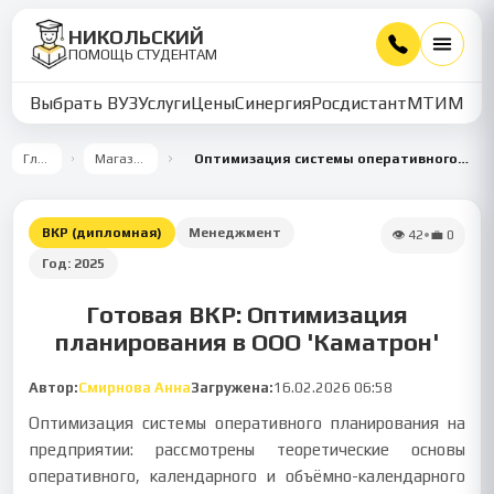
НИКОЛЬСКИЙ
ПОМОЩЬ СТУДЕНТАМ
Выбрать ВУЗ
Услуги
Цены
Синергия
Росдистант
МТИ
ММУ
Главная
Магазин работ
Оптимизация системы оперативного планирования на примере ООО «Каматрон»
ВКР (дипломная)
Менеджмент
👁
42
•
💼
0
Год:
2025
Готовая ВКР: Оптимизация
планирования в ООО 'Каматрон'
Автор:
Смирнова Анна
Загружена:
16.02.2026 06:58
Оптимизация системы оперативного планирования на
предприятии: рассмотрены теоретические основы
оперативного, календарного и объёмно-календарного