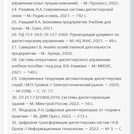
управления (опыт лучших компаний).  – М.: Прогресс, 2022. 

24.	Разумов, И.А. Современные системы диспетчерской 
связи — М.: Радио и связь, 2021. — 192 с.

25.	Раицкий К.А. Экономика предприятия: Учебник для 
вузов.– М.: Союз, 2021. 

26.	РД 153-34.0-35.127-2002. Руководящий документ по 
диспетчерскому управлению — М.: НЦ ЭНАС, 2021. — 48 с.

27.	Савицкая Г.В. Анализ хозяйственной деятельности 
предприятия. – М.:  Крокус, 2020. 

28.	Системы оперативно-диспетчерского управления: 
учебное пособие / под ред. В.В. Климова — М.: МИСИС, 
2021. — 148 с.

29.	Современные тенденции автоматизации диспетчерских 
служб / М.П. Громов // Электротехнический рынок. — 2020. 
— № 2(98). — С. 72-77.

30.	СП 257.1325800.2016. Системы диспетчеризации 
зданий — М.: Минстрой России, 2022. — 56 с.

31.	Федоров, Р.Н. Цифровая диспетчеризация: от теории к 
практике — М.: ДМК Пресс, 2022. — 272 с.

32.	Цифровая трансформация диспетчерских систем / К.В. 
Орлов // Информационные технологии. — 2022. — № 3. — С. 