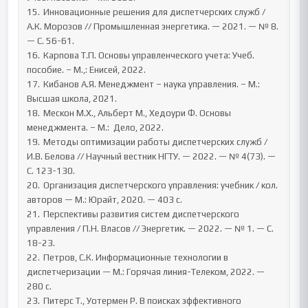
15.	Инновационные решения для диспетчерских служб / 
А.К. Морозов // Промышленная энергетика. — 2021. — № 8. 
— С. 56-61.

16.	Карпова Т.П. Основы управленческого учета: Учеб. 
пособие. – М.,: Енисей, 2022. 

17.	Кибанов А.Я. Менеджмент – наука управления. – М.: 
Высшая школа, 2021. 

18.	Мескон М.Х., Альберт М., Хедоури Ф. Основы 
менеджмента. – М.:  Дело, 2022. 

19.	Методы оптимизации работы диспетчерских служб / 
И.В. Белова // Научный вестник НГТУ. — 2022. — № 4(73). — 
С. 123-130.

20.	Организация диспетчерского управления: учебник / кол. 
авторов — М.: Юрайт, 2020. — 403 с.

21.	Перспективы развития систем диспетчерского 
управления / П.Н. Власов // Энергетик. — 2022. — № 1. — С. 
18-23.

22.	Петров, С.К. Информационные технологии в 
диспетчеризации — М.: Горячая линия-Телеком, 2022. — 
280 с.

23.	Питерс Т., Уотермен Р. В поисках эффективного 