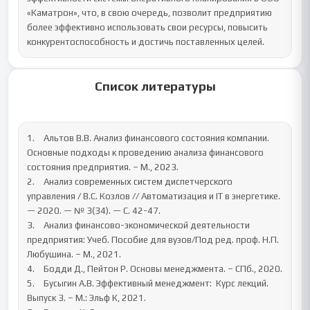
«Каматрон», что, в свою очередь, позволит предприятию 
более эффективно использовать свои ресурсы, повысить 
конкурентоспособность и достичь поставленных целей.
Список литературы
1.	Альтов В.В. Анализ финансового состояния компании. 
Основные подходы к проведению анализа финансового 
состояния предприятия. – М., 2023. 

2.	Анализ современных систем диспетчерского 
управления / В.С. Козлов // Автоматизация и IT в энергетике. 
— 2020. — № 3(34). — С. 42-47.

3.	Анализ финансово-экономической деятельности 
предприятия: Учеб. Пособие для вузов/Под ред. проф. Н.П. 
Любушина. – М., 2021. 

4.	Бодди Д., Пейтон Р. Основы менеджмента. – СПб., 2020.

5.	Бусыгин А.В. Эффективный менеджмент:  Курс лекций. 
Выпуск 3. – М.: Эльф К, 2021. 
