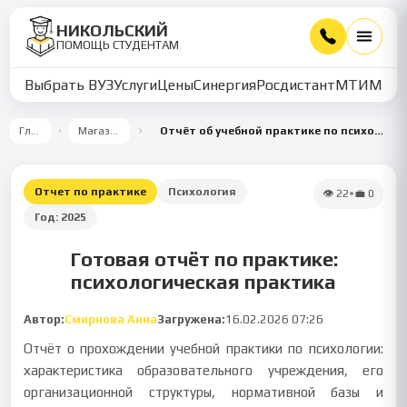
НИКОЛЬСКИЙ
ПОМОЩЬ СТУДЕНТАМ
Выбрать ВУЗ
Услуги
Цены
Синергия
Росдистант
МТИ
ММУ
Главная
Магазин работ
Отчёт об учебной практике по психологии в образовательной организации
Отчет по практике
Психология
👁
22
•
💼
0
Год:
2025
Готовая отчёт по практике:
психологическая практика
Автор:
Смирнова Анна
Загружена:
16.02.2026 07:26
Отчёт о прохождении учебной практики по психологии:
характеристика образовательного учреждения, его
организационной структуры, нормативной базы и