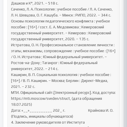
Дашков и К°, 2021. – 518 с.

Саченко, Л. А. Психология : учебное пособие / Л. А. Саченко, 
Л. Н. Шевцова, О. Г. Кашуба. – Минск : РИПО, 2022. – 344 с.

Основы психологии педагогического конфликта : учебное 
пособие : [16+] / сост. Е. А. Медовикова ; Кемеровский 
государственный университет. – Кемерово : Кемеровский 
государственный университет, 2020. – 135 с.

Истратова, О. Н. Профессиональное становление личности : 
этапы, механизмы, сопровождение : учебное пособие : [16+] 
/ О. Н. Истратова ; Южный федеральный университет. – 
Ростов-на-Дону ; Таганрог : Южный федеральный 
университет, 2022. – 214 с.

Каширин, В. П. Социальная психология : учебное пособие : 
[16+] / В. П. Каширин. – Москва; Берлин : Директ-Медиа, 
2021. – 232 с.

МТИ. Официальный сайт.[Электронный ресурс]. Код доступа: 
https://mti.moscow/sveden/struct, (дата обращения 
18.07.2025)

Дата: «__»__________ 202_ г.                           Крайнова И. О.

(Подпись, инициалы обучающегося)

4. Заключение руководителя от Института
