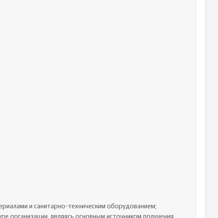
ериалами и санитарно-техническим оборудованием;

уре организации, являясь основным источником получения 