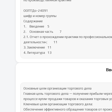
по производственной практике

ООПТДо-24091

шифр и номер группы

Содержание

1.	Введение	5

2.	Основная часть	7

2.1. Отчет о прохождении практики по профессионально
деятельности»;	11

3. Заключение	11

4. Литература	13
Вв
Основные цели организации торгового дела

Главная цель торгового дела — получение прибыли чере
процессе купли-продажи товаров и оказания торговых усл
Ключевые цели организации торгового дела:

Обеспечение эффективного обращения товаров от произ