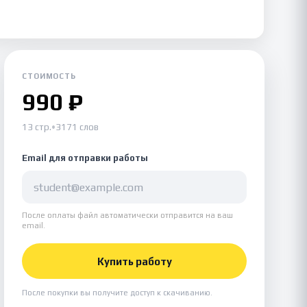
СТОИМОСТЬ
990 ₽
13 стр.
•
3171 слов
Email для отправки работы
После оплаты файл автоматически отправится на ваш
email.
Купить работу
После покупки вы получите доступ к скачиванию.