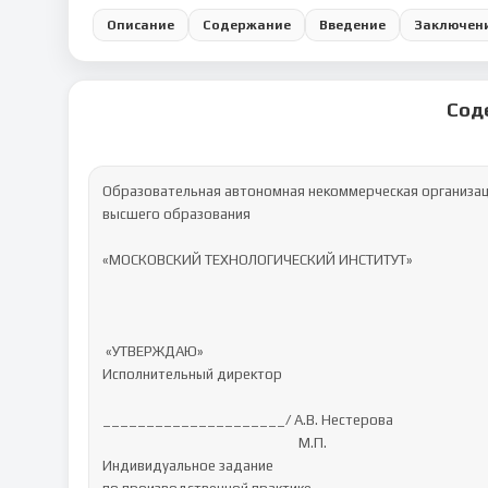
Описание
Содержание
Введение
Заключен
Сод
Образовательная автономная некоммерческая организац
высшего образования

«МОСКОВСКИЙ ТЕХНОЛОГИЧЕСКИЙ ИНСТИТУТ»

 «УТВЕРЖДАЮ»

Исполнительный директор

_____________________/ А.В. Нестерова

                                                            М.П.

Индивидуальное задание
