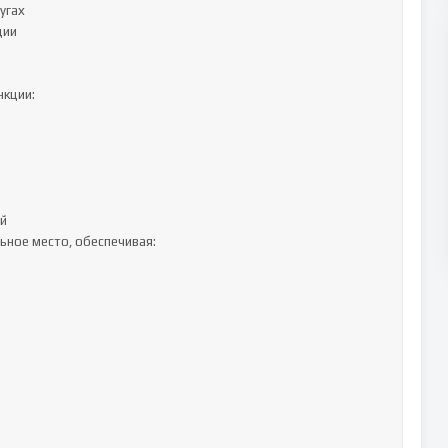
гах

ии

кции:

й

ное место, обеспечивая:
