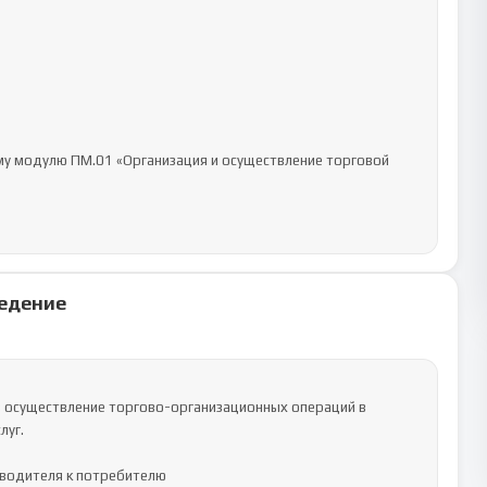
му модулю ПМ.01 «Организация и осуществление торговой 
едение
з осуществление торгово-организационных операций в 
уг.

водителя к потребителю
