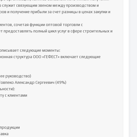
о служит связующим звеном между производством и 
в и получение прибыли за счет разницы в ценах закупки и 
ентов, сочетая функции оптовой торговли с 
т предоставлять полный цикл услуг в сфере строительных и 
 описывает следующие моменты:

ионная структура ООО «ГЕФЕСТ» включает следующие 
е руководство)

овпеко Александр Сергеевич (49%)

ности):

у с клиентами

продукции

авка
