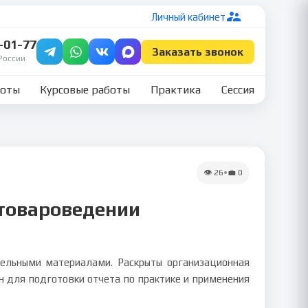
Личный кабинет
7-01-77
Заказать звонок
России
боты
Курсовые работы
Практика
Сессия
👁
26
•
💼
0
 товароведении
ельными материалами. Раскрыты организационная
зен для подготовки отчета по практике и применения