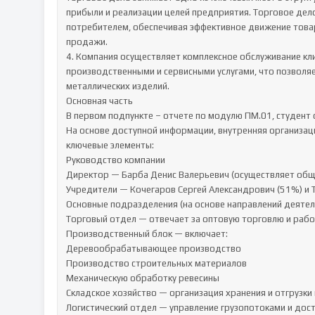
прибыли и реализации целей предприятия. Торговое дел
потребителем, обеспечивая эффективное движение товаро
продажи.

4. Компания осуществляет комплексное обслуживание кли
производственными и сервисными услугами, что позволяе
металлических изделий.

Основная часть

В первом подпункте – отчете по модулю ПМ.01, студент
На основе доступной информации, внутренняя организац
ключевые элементы:

Руководство компании

Директор — Барба Денис Валерьевич (осуществляет обще
Учредители — Кочегаров Сергей Александрович (51%) и Т
Основные подразделения (на основе направлений деятель
Торговый отдел — отвечает за оптовую торговлю и работ
Производственный блок — включает:

Деревообрабатывающее производство

Производство строительных материалов

Механическую обработку ревесины

Складское хозяйство — организация хранения и отгрузки 
Логистический отдел — управление грузопотоками и дост