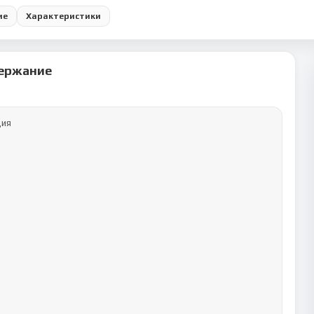
ие
Характеристики
ержание
ия
