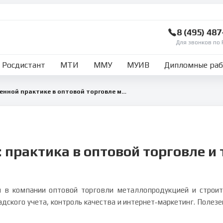
8 (495) 48
Для звонков по 
Росдистант
МТИ
ММУ
МУИВ
Дипломные ра
Отчет по производственной практике в оптовой торговле металлопродукции и стройматериалов
: практика в оптовой торговле и
и в компании оптовой торговли металлопродукцией и строит
ладского учета, контроль качества и интернет‑маркетинг. Поле