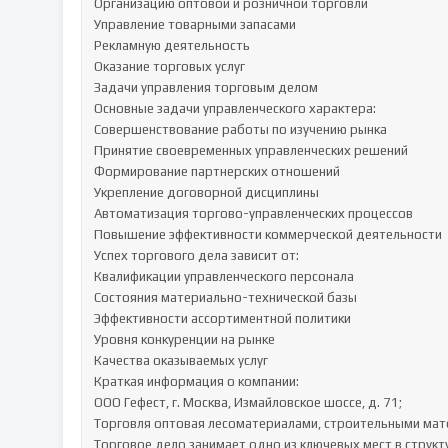
Организацию оптовой и розничной торговли

Управление товарными запасами

Рекламную деятельность

Оказание торговых услуг

Задачи управления торговым делом

Основные задачи управленческого характера:

Совершенствование работы по изучению рынка

Принятие своевременных управленческих решений

Формирование партнерских отношений

Укрепление договорной дисциплины

Автоматизация торгово-управленческих процессов

Повышение эффективности коммерческой деятельности

Успех торгового дела зависит от:

Квалификации управленческого персонала

Состояния материально-технической базы

Эффективности ассортиментной политики

Уровня конкуренции на рынке

Качества оказываемых услуг

Краткая информация о компании:

ООО Гефест, г. Москва, Измайловское шоссе, д. 71;

Торговля оптовая лесоматериалами, строительными мат
Торговое дело занимает одно из ключевых мест в структ