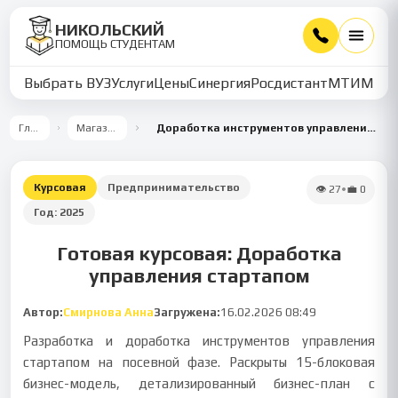
НИКОЛЬСКИЙ
ПОМОЩЬ СТУДЕНТАМ
Выбрать ВУЗ
Услуги
Цены
Синергия
Росдистант
МТИ
ММУ
Главная
Магазин работ
Доработка инструментов управления стартапом на посевной фазе
Курсовая
Предпринимательство
👁
27
•
💼
0
Год:
2025
Готовая курсовая: Доработка
управления стартапом
Автор:
Смирнова Анна
Загружена:
16.02.2026 08:49
Разработка и доработка инструментов управления
стартапом на посевной фазе. Раскрыты 15-блоковая
бизнес-модель, детализированный бизнес-план с