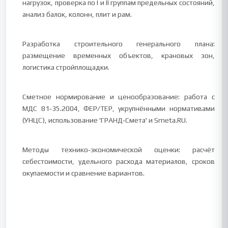
нагрузок, проверка по I и II группам предельных состояний,
анализ балок, колонн, плит и рам.
Разработка строительного генерального плана:
размещение временных объектов, крановых зон,
логистика стройплощадки.
Сметное нормирование и ценообразование: работа с
МДС 81‑35.2004, ФЕР/ТЕР, укрупнёнными нормативами
(УНЦС), использование 'ГРАНД‑Смета' и Smeta.RU.
Методы технико‑экономической оценки: расчёт
себестоимости, удельного расхода материалов, сроков
окупаемости и сравнение вариантов.