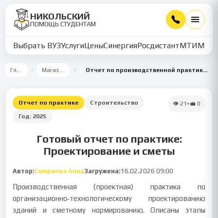
НИКОЛЬСКИЙ
ПОМОЩЬ СТУДЕНТАМ
Выбрать ВУЗ
Услуги
Цены
Синергия
Росдистант
МТИ
ММУ
Главная
Магазин работ
Отчет по производственной практике: проектирование и сметное обоснование складских объектов
Отчет по практике
Строительство
👁
21
•
💼
0
Год:
2025
Готовый отчет по практике:
Проектирование и сметы
Автор:
Смирнова Анна
Загружена:
16.02.2026 09:00
Производственная (проектная) практика по
организационно‑технологическому проектированию
зданий и сметному нормированию. Описаны этапы