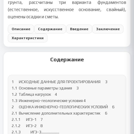
грунта, рассчитаны три варианта фундаментов
(естественное, искусственное основание, свайный),
оценены осадки и сметы.
Описание
Содержание
Введение
Заключение
Характеристики
Содержание
1	ИСХОДНЫЕ ДАННЫЕ ДЛЯ ПРОЕКТИРОВАНИЯ	3

1.1	Основные параметры здания	3

1.2	Таблица нагрузок	4

1.3	Инженерно-геологические условия	4

2	ОЦЕНКА ИНЖЕНЕРНО-ГЕОЛОГИЧЕСКИХ УСЛОВИЙ	6

2.1	Вычисление дополнительных характеристик	6

2.1.1	ИГЭ-1	7

2.1.2	ИГЭ-2	8

2.1.3           ИГЭ-3………………..