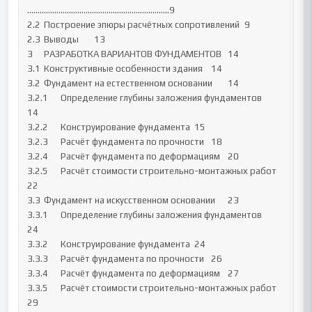
…………………………………………………………..9

2.2	Построение эпюры расчётных сопротивлений	9

2.3	Выводы	13

3	РАЗРАБОТКА ВАРИАНТОВ ФУНДАМЕНТОВ	14

3.1	Конструктивные особенности здания	14

3.2	Фундамент на естественном основании	14

3.2.1	Определение глубины заложения фундаментов	
14

3.2.2	Конструирование фундамента	15

3.2.3	Расчёт фундамента по прочности	18

3.2.4	Расчёт фундамента по деформациям	20

3.2.5	Расчёт стоимости строительно-монтажных работ	
22

3.3	Фундамент на искусственном основании	23

3.3.1	Определение глубины заложения фундаментов	
24

3.3.2	Конструирование фундамента	24

3.3.3	Расчёт фундамента по прочности	26

3.3.4	Расчёт фундамента по деформациям	27

3.3.5	Расчёт стоимости строительно-монтажных работ	
29
