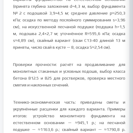
(принята глубина заложения d=4,3 м, выбор фундамента
№2 с подошвой 3,9×4,5 м; среднее давление p≈250,3
кПа; осадка по методу послойного суммирования s=3,96
см), на искусственной песчаной подушке (подушка h=1,5
м, подошва 2,4×2,7 м; уточнённое R≈595,6 кПа; осадка
s≈4,89 см), свайный вариант (сваи С13‑40 длиной 13 м
приняты, число свай в кусте — 8, осадка S≈2,54 см).
Проверки прочности: расчёт на продавливание для
монолитных стаканных и условных подошв, выбор класса
бетона B12.5 и B25 для ростверков, проверка местного
смятия и наклонных сечений.
Технико‑экономическая часть: приведены сметы и
укрупнённые расценки для каждого варианта. Примеры
итогов: устройство монолитного фундамента на
естественном основании — ≈945,1 р.; на песчаной
подушке — ≈1163,6 р.; свайный вариант — ≈1790,8 р.