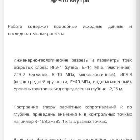
📚 Что внутри
Работа содержит подробные исходные данные и
последовательные расчёты:
Инженерно‑геологические разрезы и параметры трёх
вскрытых слоёв: ИГЭ‑1 (супесь, E=14 МПа, пластичная),
ИГЭ‑2 (суглинок, E=10 МПа, мягкопластичный), ИГЭ‑3
(песок средней крупности, E=40 МПа, водонасыщенный).
Уровень грунтовых вод определён на глубине -2,35 м.
Построение эпюры расчётных сопротивлений R по
глубине, приведены значения R в контрольных точках:
например R=168,2–385,1 кПа в разных точках.
Варианты фундаментов: на естественном основании