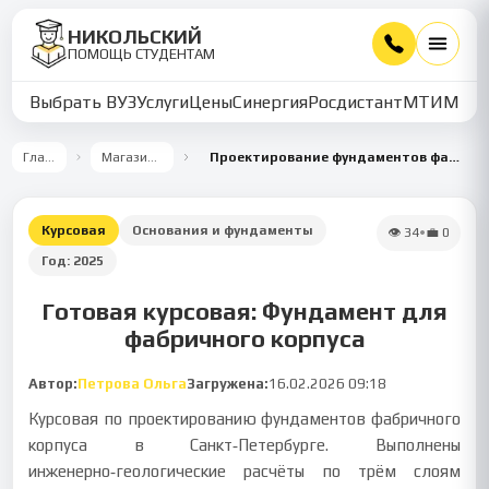
НИКОЛЬСКИЙ
ПОМОЩЬ СТУДЕНТАМ
Выбрать ВУЗ
Услуги
Цены
Синергия
Росдистант
МТИ
ММУ
Главная
Магазин работ
Проектирование фундаментов фабричного корпуса
Курсовая
Основания и фундаменты
👁
34
•
💼
0
Год:
2025
Готовая курсовая: Фундамент для
фабричного корпуса
Автор:
Петрова Ольга
Загружена:
16.02.2026 09:18
Курсовая по проектированию фундаментов фабричного
корпуса в Санкт‑Петербурге. Выполнены
инженерно‑геологические расчёты по трём слоям