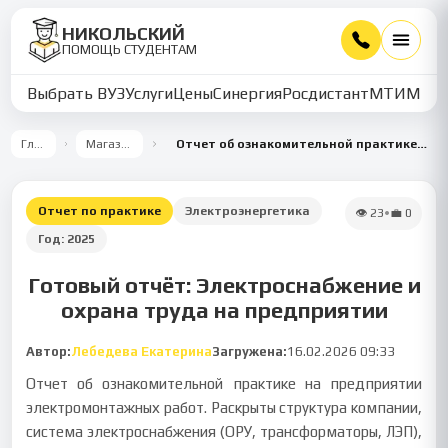
НИКОЛЬСКИЙ
ПОМОЩЬ СТУДЕНТАМ
Выбрать ВУЗ
Услуги
Цены
Синергия
Росдистант
МТИ
ММУ
Главная
Магазин работ
Отчет об ознакомительной практике на предприятии электромонтажных работ
Отчет по практике
Электроэнергетика
👁
23
•
💼
0
Год:
2025
Готовый отчёт: Электроснабжение и
охрана труда на предприятии
Автор:
Лебедева Екатерина
Загружена:
16.02.2026 09:33
Отчет об ознакомительной практике на предприятии
электромонтажных работ. Раскрыты структура компании,
система электроснабжения (ОРУ, трансформаторы, ЛЭП),