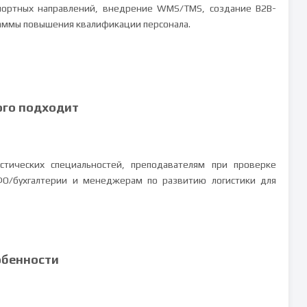
портных направлений, внедрение WMS/TMS, создание B2B-
аммы повышения квалификации персонала.
ого подходит
стических специальностей, преподавателям при проверке
ФО/бухгалтерии и менеджерам по развитию логистики для
обенности