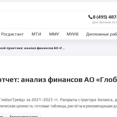
8 (495) 48
Для звонков по 
Росдистант
МТИ
ММУ
МУИВ
Дипломные ра
Отчет по преддипломной практике: анализ финансов АО «ГлобалТрейд»
отчет: анализ финансов АО «Гло
ГлобалТрейд» за 2021–2023 гг. Раскрыты структура баланса, 
ическая ценность: готовые таблицы, расчёты и рекомендации д
ие
Характеристики