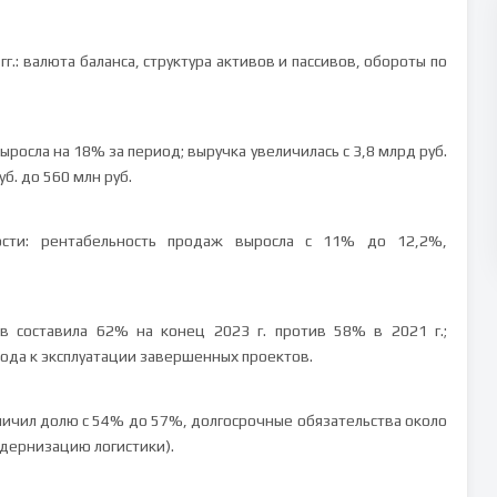
.: валюта баланса, структура активов и пассивов, обороты по
осла на 18% за период; выручка увеличилась с 3,8 млрд руб.
уб. до 560 млн руб.
ости: рентабельность продаж выросла с 11% до 12,2%,
тв составила 62% на конец 2023 г. против 58% в 2021 г.;
ода к эксплуатации завершенных проектов.
еличил долю с 54% до 57%, долгосрочные обязательства около
одернизацию логистики).