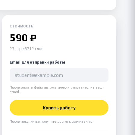
СТОИМОСТЬ
590 ₽
27 стр.
•
6712 слов
Email для отправки работы
После оплаты файл автоматически отправится на ваш
email.
Купить работу
После покупки вы получите доступ к скачиванию.