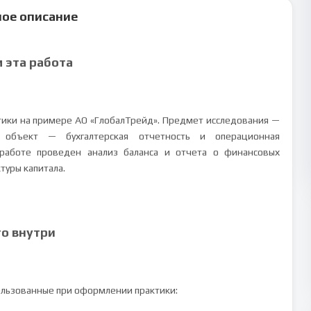
ое описание
м эта работа
ики на примере АО «ГлобалТрейд». Предмет исследования —
; объект — бухгалтерская отчетность и операционная
 работе проведен анализ баланса и отчета о финансовых
туры капитала.
то внутри
ользованные при оформлении практики: