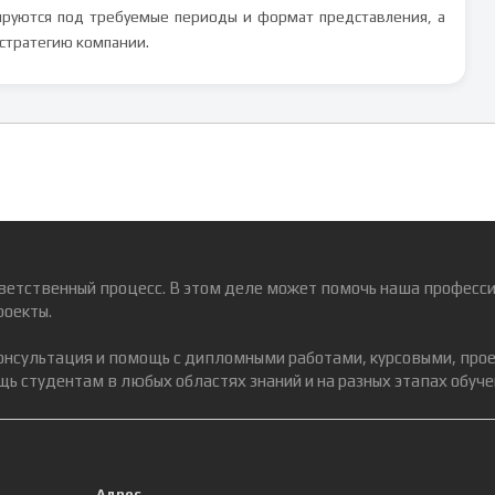
ируются под требуемые периоды и формат представления, а
стратегию компании.
ветственный процесс. В этом деле может помочь наша професси
роекты.
консультация и помощь с дипломными работами, курсовыми, про
ь студентам в любых областях знаний и на разных этапах обуче
Адрес