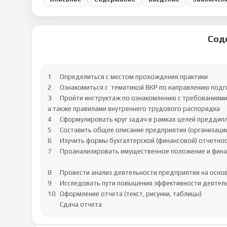
Сод
1	Определиться с местом прохождения практики		

2	Ознакомиться с  тематикой ВКР по направлению подготовки 38.03.01 «Экономика», (направленность …) 		

3	Пройти инструктаж по ознакомлению с требованиями охраны труда, техники безопасности, пожарной безопасности, 
а также правилами внутреннего трудового распорядка		

4	Сформулировать круг задач в рамках целей преддипломной практики и выбрать способы их решения.		

5	Составить общее описание предприятия (организации) – название, местоположение, собственник, статус.		

6	Изучить формы бухгалтерской (финансовой) отчетности организации.		

7	Проанализировать имущественное положение и финансирование организации на основании Бухгалтерского баланса		
8	Провести анализ деятельности предприятия на основании отчета о финансовых результатах		

9	Исследовать пути повышения эффективности деятельности предприятия		

10	Оформление отчета (текст, рисунки, таблицы)		

	Сдача отчета