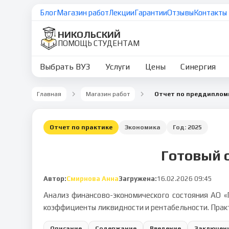
Блог
Магазин работ
Лекции
Гарантии
Отзывы
Контакты
НИКОЛЬСКИЙ
ПОМОЩЬ СТУДЕНТАМ
Выбрать ВУЗ
Услуги
Цены
Синергия
Главная
Магазин работ
Отчет по практике
Экономика
Год:
2025
Готовый 
Автор:
Смирнова Анна
Загружена:
16.02.2026 09:45
Анализ финансово-экономического состояния АО «
коэффициенты ликвидности и рентабельности. Практ
Описание
Содержание
Введение
Заключен