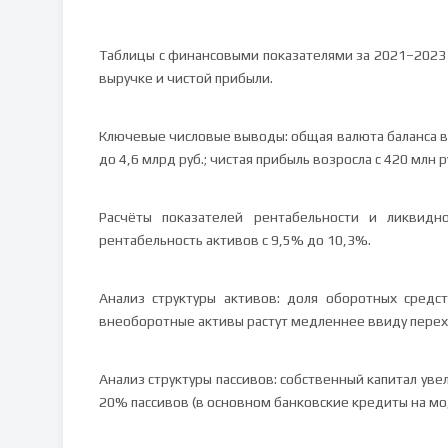
Таблицы с финансовыми показателями за 2021–2023 гг
выручке и чистой прибыли.
Ключевые числовые выводы: общая валюта баланса выр
до 4,6 млрд руб.; чистая прибыль возросла с 420 млн р
Расчёты показателей рентабельности и ликвидн
рентабельность активов с 9,5% до 10,3%.
Анализ структуры активов: доля оборотных средс
внеоборотные активы растут медленнее ввиду перех
Анализ структуры пассивов: собственный капитал ув
20% пассивов (в основном банковские кредиты на м