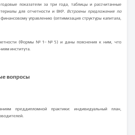
 годовые показатели за три года, таблицы и рассчитанные
атериалы для отчетности и ВКР.
Встроены предложения по
финансовому управлению (оптимизация структуры капитала,
тчетности (Формы №1–№5) и даны пояснения к ним, что
ниям института.
ые вопросы
аниям преддипломной практики: индивидуальный план,
ководителей.