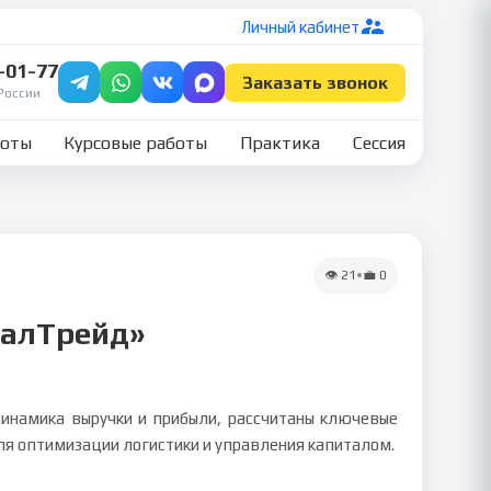
Личный кабинет
7-01-77
Заказать звонок
России
боты
Курсовые работы
Практика
Сессия
👁
21
•
💼
0
балТрейд»
динамика выручки и прибыли, рассчитаны ключевые
ля оптимизации логистики и управления капиталом.